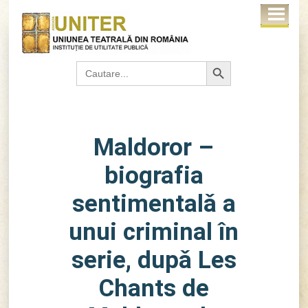
Search Button
Search
for:
Maldoror –
biografia
sentimentalǎ a
unui criminal în
serie, dupǎ Les
Chants de