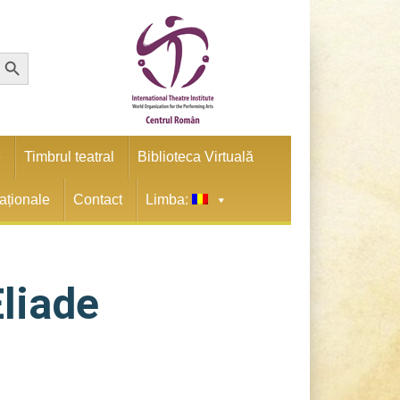
earch Button
e
Timbrul teatral
Biblioteca Virtuală
naționale
Contact
Limba:
liade