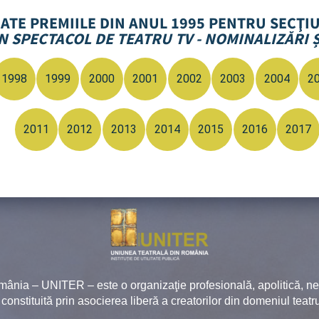
OATE PREMIILE DIN ANUL 1995 PENTRU SECŢI
N SPECTACOL DE TEATRU TV - NOMINALIZĂRI Ș
1998
1999
2000
2001
2002
2003
2004
2
2011
2012
2013
2014
2015
2016
2017
mânia – UNITER – este o organizaţie profesională, apolitică, 
, constituită prin asocierea liberă a creatorilor din domeniul teatru