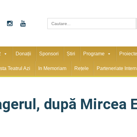
S
Search
for:
R
Donații
Sponsori
Știri
Programe
Proiect
sta Teatrul Azi
In Memoriam
Rețele
Parteneriate Inter
gerul, după Mircea E