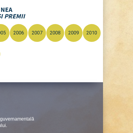
UNEA
I PREMII
005
2006
2007
2008
2009
2010
neguvernamentală
lui.