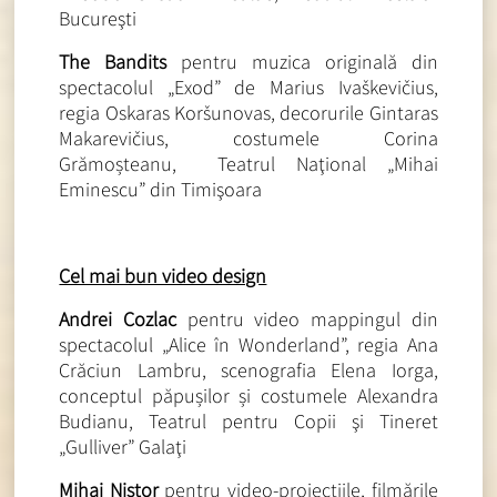
Bucureşti
The Bandits
pentru muzica originală din
spectacolul „Exod” de Marius Ivaškevičius,
regia Oskaras Koršunovas, decorurile Gintaras
Makarevičius, costumele Corina
Grămoșteanu, Teatrul Naţional „Mihai
Eminescu” din Timişoara
Cel mai bun video design
Andrei Cozlac
pentru video mappingul din
spectacolul „Alice în Wonderland”, regia Ana
Crăciun Lambru, scenografia Elena Iorga,
conceptul păpușilor și costumele Alexandra
Budianu, Teatrul pentru Copii şi Tineret
„Gulliver” Galaţi
Mihai Nistor
pentru video-proiecţiile, filmările