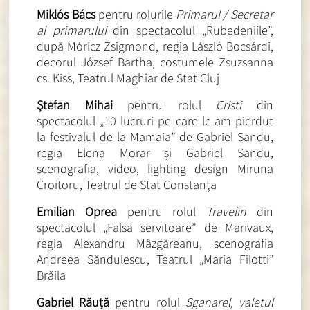
Miklós Bács
pentru rolurile
Primarul / Secretar
al primarului
din spectacolul „Rubedeniile”,
după Móricz Zsigmond, regia László Bocsárdi,
decorul József Bartha, costumele Zsuzsanna
cs. Kiss, Teatrul Maghiar de Stat Cluj
Ştefan Mihai
pentru rolul
Cristi
din
spectacolul „10 lucruri pe care le-am pierdut
la festivalul de la Mamaia” de Gabriel Sandu,
regia Elena Morar și Gabriel Sandu,
scenografia, video, lighting design Miruna
Croitoru, Teatrul de Stat Constanţa
Emilian Oprea
pentru rolul
Travelin
din
spectacolul „Falsa servitoare” de Marivaux,
regia Alexandru Mâzgăreanu, scenografia
Andreea Săndulescu, Teatrul „Maria Filotti”
Brăila
Gabriel Răuţă
pentru rolul
Sganarel, valetul