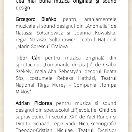
Cea mai bună muzică originală şi sound
design
Grzegorz Bieńko
pentru aranjamentele
muzicale și sound designul din „Anomalia” de
Natasza Sołtanowicz si Joanna Kowalska,
regia Natasza Sołtanowicz, Teatrul Naţional
„Marin Sorescu” Craiova
Tibor Cári
pentru muzica originală din
spectacolul „Lumânările dreptăţii” de Csaba
Székely, regia Aba Sebestyén, decorul Beáta
Sós, costumele Rebeka Hatházi, Teatrul
Naţional Târgu Mureş – Compania „Tompa
Miklós”
Adrian Piciorea
pentru muzica și sound
designul din spectacolul „(R)evoluţie. Ghid de
supraviețuire în secolul XXI“ de Yael Ronen și
Dimitrij Schaad, regia Radu Nica, scenografia
Theodor-Cristian Niculae, Teatrul Excelsior