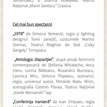
Sołtanowicz si Joanna Kowalska, Teatrul
Naţional „Marin Sorescu” Craiova
Cel mai bun spectacol
„1978”
de Simona Semenič, regia și lighting
designul Tomi Janežič, costumele Marina
Sremac, Teatrul Maghiar de Stat „Csiky
Gergely” Timişoara
„Antologia dispariţiei”
, după proză feminină
contemporană de Ștefania Mihalache, Anca
Vieru, Lorina Bălteanu, Ruxandra Burcescu,
Lavinica Mitu, Simona Popescu, scenariul,
regia, universul sonor, filmările Radu Afrim,
scenografia Cosmin Florea, Teatrul Naţional
„Vasile Alecsandri” Iaşi
„Conferinţa iraniană”
de Ivan Vîrîpaev, regia