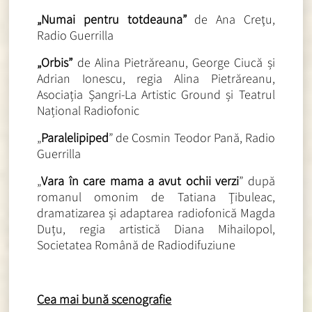
„Numai pentru totdeauna”
de Ana Creţu,
Radio Guerrilla
„Orbis”
de Alina Pietrăreanu, George Ciucă și
Adrian Ionescu, regia Alina Pietrăreanu,
Asociația Șangri-La Artistic Ground și Teatrul
Național Radiofonic
„
Paralelipiped
” de Cosmin Teodor Pană, Radio
Guerrilla
„
Vara în care mama a avut ochii verzi
” după
romanul omonim de Tatiana Ţibuleac,
dramatizarea și adaptarea radiofonică Magda
Duțu, regia artistică Diana Mihailopol,
Societatea Română de Radiodifuziune
Cea mai bună scenografie