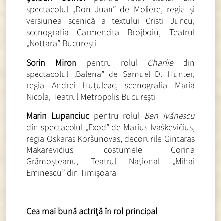
spectacolul „Don Juan” de Molière, regia și
versiunea scenică a textului Cristi Juncu,
scenografia Carmencita Brojboiu, Teatrul
„Nottara” Bucureşti
Sorin Miron
pentru rolul
Charlie
din
spectacolul „Balena” de Samuel D. Hunter,
regia Andrei Huțuleac, scenografia Maria
Nicola, Teatrul Metropolis Bucureşti
Marin Lupanciuc
pentru rolul
Ben Ivănescu
din spectacolul „Exod” de Marius Ivaškevičius,
regia Oskaras Koršunovas, decorurile Gintaras
Makarevičius, costumele Corina
Grămoșteanu, Teatrul Naţional „Mihai
Eminescu” din Timişoara
Cea mai bună actriţă în rol principal