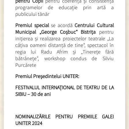
pentru Copii
pentru coerența și consistența
programelor de educație prin artă a
publicului tânăr
Premiul special
se acordă
Centrului Cultural
Municipal „George Coșbuc” Bistrița
pentru
inițierea și realizarea proiectelor teatrale „La
câțiva oameni distanță de tine”, spectacol în
regia lui Radu Afrim și „Tinerețe fără
bătrânețe”, workshop condus de Silviu
Purcărete
Premiul Președintelui UNITER:
FESTIVALUL INTERNAȚIONAL DE TEATRU DE LA
SIBIU – 30 de ani
NOMINALIZĂRILE PENTRU PREMIILE GALEI
UNITER 2024