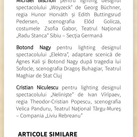
Michael Bischoff
pentru lighting designul
spectacolului „Woyzeck” de Georg Büchner,
regia Hunor Horváth și Edith Buttingsrud
Pedersen, scenografia Előd Golicza,
costumele Zsofia Gabor, Teatrul Naţional
„Radu Stanca” Sibiu – Secţia Germană
Botond Nagy
pentru lighting designul
spectacolului „Elektra”, adaptare scenică de
Ágnes Kali și Botond Nagy după tragedia lui
Sofocle, scenografia Dragoș Buhagiar, Teatrul
Maghiar de Stat Cluj
Cristian Niculescu
pentru lighting designul
spectacolului „Nelinişte” de Ivan Vîrîpaev,
regia Theodor-Cristian Popescu, scenografia
Velica Panduru, Teatrul Naţional Târgu-Mureş
– Compania „Liviu Rebreanu”
ARTICOLE SIMILARE