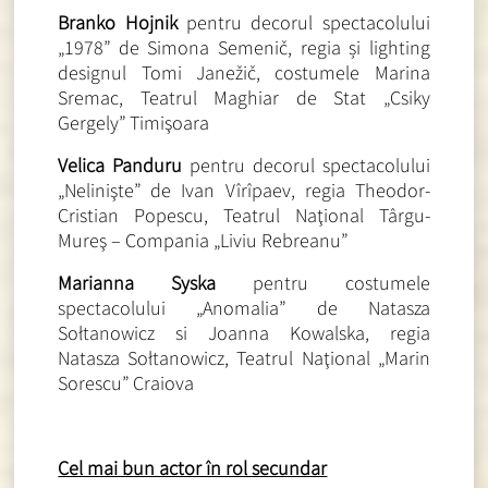
Branko Hojnik
pentru decorul spectacolului
„1978” de Simona Semenič, regia și lighting
designul Tomi Janežič, costumele Marina
Sremac, Teatrul Maghiar de Stat „Csiky
Gergely” Timişoara
Velica Panduru
pentru decorul spectacolului
„Nelinişte” de Ivan Vîrîpaev, regia Theodor-
Cristian Popescu, Teatrul Naţional Târgu-
Mureş – Compania „Liviu Rebreanu”
Marianna Syska
pentru costumele
spectacolului „Anomalia” de Natasza
Sołtanowicz si Joanna Kowalska, regia
Natasza Sołtanowicz, Teatrul Naţional „Marin
Sorescu” Craiova
Cel mai bun actor în rol secundar