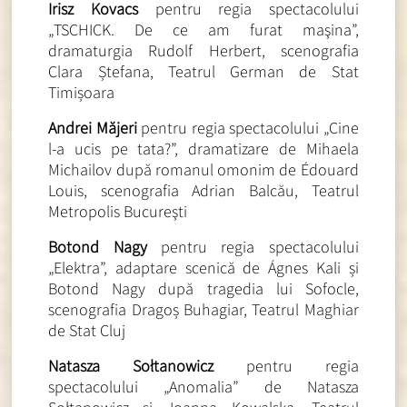
Irisz Kovacs
pentru regia spectacolului
„TSCHICK. De ce am furat maşina”,
dramaturgia Rudolf Herbert, scenografia
Clara Ștefana, Teatrul German de Stat
Timișoara
Andrei Măjeri
pentru regia spectacolului „Cine
l-a ucis pe tata?”, dramatizare de Mihaela
Michailov după romanul omonim de Édouard
Louis, scenografia Adrian Balcău, Teatrul
Metropolis Bucureşti
Botond Nagy
pentru regia spectacolului
„Elektra”, adaptare scenică de Ágnes Kali și
Botond Nagy după tragedia lui Sofocle,
scenografia Dragoș Buhagiar, Teatrul Maghiar
de Stat Cluj
Natasza Sołtanowicz
pentru regia
spectacolului „Anomalia” de Natasza