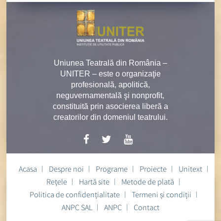
Uniunea Teatrală din România –
UNITER – este o organizaţie
profesională, apolitică,
neguvernamentală şi nonprofit,
constituită prin asocierea liberă a
creatorilor din domeniul teatrului.
Acasa
Despre noi
Programe
Proiecte
Unitext
Rețele
Hartă site
Metode de plată
Politica de confidențialitate
Termeni și condiții
ANPC SAL
ANPC
Contact