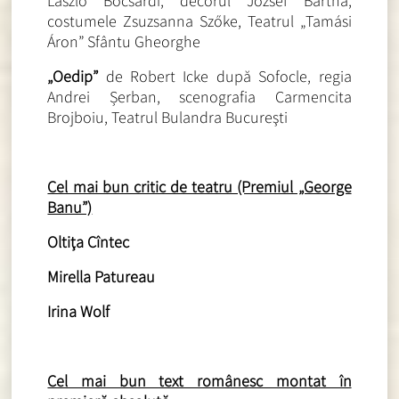
László Bocsárdi, decorul József Bartha,
costumele Zsuzsanna Szőke, Teatrul „Tamási
Áron” Sfântu Gheorghe
„Oedip”
de Robert Icke după Sofocle, regia
Andrei Șerban, scenografia Carmencita
Brojboiu, Teatrul Bulandra Bucureşti
Cel mai bun critic de teatru (Premiul „George
Banu”)
Oltiţa Cîntec
Mirella Patureau
Irina Wolf
Cel mai bun text românesc montat în