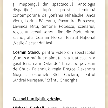
și mappingul din spectacolul „Antologia
dispariţiei”, după proză feminină
contemporană de Ștefania Mihalache, Anca
Vieru, Lorina Bălteanu, Ruxandra Burcescu,
Lavinica Mitu, Simona Popescu, scenariul,
regia, universul sonor, filmările Radu Afrim,
scenografia Cosmin Florea, Teatrul Naţional
„Vasile Alecsandri” Iaşi
Cosmin Stancu
pentru video din spectacolul
„Cum s-a măritat maimuţa, şi-a luat casă şi a
găsit fericirea în Orlando”, bazat pe povestiri
de Chuck Palahniuk, regia Dragoș Alexandru
Mușoiu, costumele Șteff Chelaru, Teatrul
„Andrei Mureşanu” Sfântu Gheorghe
Cel mai bun lighting design