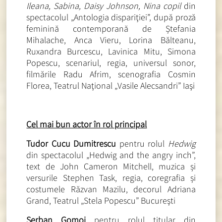
Ileana, Sabina, Daisy Johnson, Nina copil
din
spectacolul „Antologia dispariţiei”, după proză
feminină contemporană de Ștefania
Mihalache, Anca Vieru, Lorina Bălteanu,
Ruxandra Burcescu, Lavinica Mitu, Simona
Popescu, scenariul, regia, universul sonor,
filmările Radu Afrim, scenografia Cosmin
Florea, Teatrul Naţional „Vasile Alecsandri” Iaşi
Cel mai bun actor în rol principal
Tudor Cucu Dumitrescu
pentru rolul
Hedwig
din spectacolul „Hedwig and the angry inch”,
text de John Cameron Mitchell, muzica și
versurile Stephen Task, regia, coregrafia și
costumele Răzvan Mazilu, decorul Adriana
Grand, Teatrul „Stela Popescu” Bucureşti
Şerban Gomoi
pentru rolul titular din