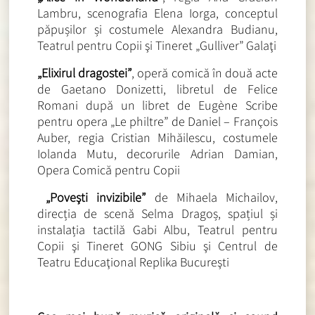
Lambru, scenografia Elena Iorga, conceptul
păpușilor și costumele Alexandra Budianu,
Teatrul pentru Copii şi Tineret „Gulliver” Galaţi
„Elixirul dragostei”
, operă comică în două acte
de Gaetano Donizetti, libretul de Felice
Romani după un libret de Eugène Scribe
pentru opera „Le philtre” de Daniel – François
Auber, regia Cristian Mihăilescu, costumele
Iolanda Mutu, decorurile Adrian Damian,
Opera Comică pentru Copii
„Poveşti invizibile”
de Mihaela Michailov,
direcția de scenă Selma Dragoș, spațiul și
instalația tactilă Gabi Albu, Teatrul pentru
Copii şi Tineret GONG Sibiu şi Centrul de
Teatru Educaţional Replika Bucureşti