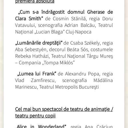
premieră absolută
„Cum s-a îndrăgostit domnul Gherase de
Clara Smith”
de Cosmin Stănilă, regia Doru
Vatavului, scenografia Adrian Balcău, Teatrul
Naţional „Lucian Blaga” Cluj-Napoca
„Lumânările dreptăţii”
de Csaba Székely, regia
Aba Sebestyén, decorul Beáta Sós, costumele
Rebeka Hatházi, Teatrul Naţional Târgu Mureş
– Compania „Tompa Miklós”
„Lumea lui Frank”
de Alexandru Popa, regia
Vlad Zamfirescu, scenografia Mădălina
Marinescu, Teatrul Metropolis Bucureşti
Cel mai bun spectacol de teatru de animaţie /
teatru pentru copii
„Alice in Wonderland”
, regia Ana Crăciun