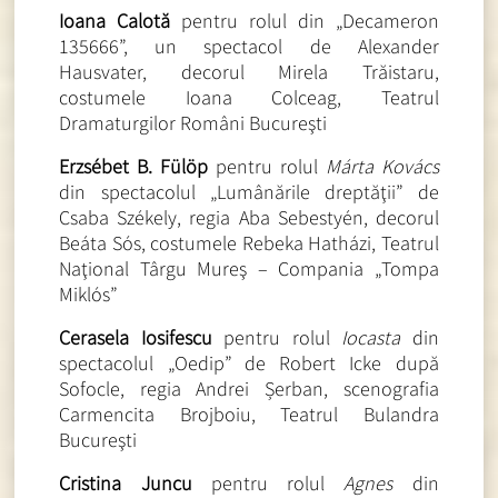
Ioana Calotă
pentru rolul din „Decameron
135666”, un spectacol de Alexander
Hausvater, decorul Mirela Trăistaru,
costumele Ioana Colceag, Teatrul
Dramaturgilor Români Bucureşti
Erzsébet B. Fülöp
pentru rolul
Márta
Kovács
din spectacolul „Lumânările dreptăţii” de
Csaba Székely, regia Aba Sebestyén, decorul
Beáta Sós, costumele Rebeka Hatházi, Teatrul
Naţional Târgu Mureş – Compania „Tompa
Miklós”
Cerasela Iosifescu
pentru rolul
Iocasta
din
spectacolul „Oedip” de Robert Icke după
Sofocle, regia Andrei Șerban, scenografia
Carmencita Brojboiu, Teatrul Bulandra
Bucureşti
Cristina Juncu
pentru rolul
Agnes
din