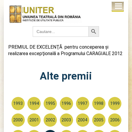
Search Button
Search
for:
PREMIUL DE EXCELENŢĂ pentru conceperea şi
realizarea excepţională a Programului CARAGIALE 2012
Alte premii
1993
1994
1995
1996
1997
1998
1999
2000
2001
2002
2003
2004
2005
2006