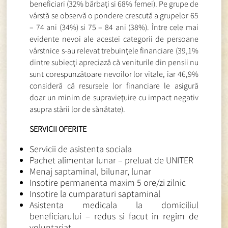
beneficiari (32% bărbaţi si 68% femei). Pe grupe de
vârstă se observă o pondere crescută a grupelor 65
– 74 ani (34%) si 75 – 84 ani (38%). Între cele mai
evidente nevoi ale acestei categorii de persoane
vârstnice s-au relevat trebuinţele financiare (39,1%
dintre subiecţi apreciază că veniturile din pensii nu
sunt corespunzătoare nevoilor lor vitale, iar 46,9%
consideră că resursele lor financiare le asigură
doar un minim de supravieţuire cu impact negativ
asupra stării lor de sănătate).
SERVICII OFERITE
Servicii de asistenta sociala
Pachet alimentar lunar – preluat de UNITER
Menaj saptaminal, bilunar, lunar
Insotire permanenta maxim 5 ore/zi zilnic
Insotire la cumparaturi saptaminal
Asistenta medicala la domiciliul
beneficiarului – redus si facut in regim de
voluntariat