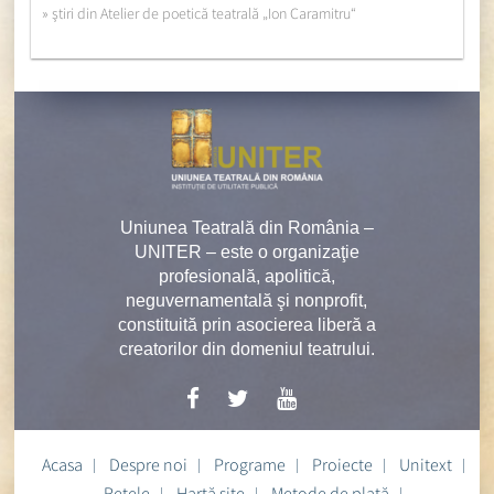
» ştiri din Atelier de poetică teatrală „Ion Caramitru“
Uniunea Teatrală din România –
UNITER – este o organizaţie
profesională, apolitică,
neguvernamentală şi nonprofit,
constituită prin asocierea liberă a
creatorilor din domeniul teatrului.
Acasa
Despre noi
Programe
Proiecte
Unitext
Rețele
Hartă site
Metode de plată