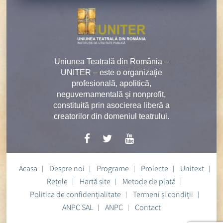
Uniunea Teatrală din România –
UNITER – este o organizaţie
profesională, apolitică,
neguvernamentală şi nonprofit,
constituită prin asocierea liberă a
creatorilor din domeniul teatrului.
Acasa
Despre noi
Programe
Proiecte
Unitext
Rețele
Hartă site
Metode de plată
Politica de confidențialitate
Termeni și condiții
ANPC SAL
ANPC
Contact