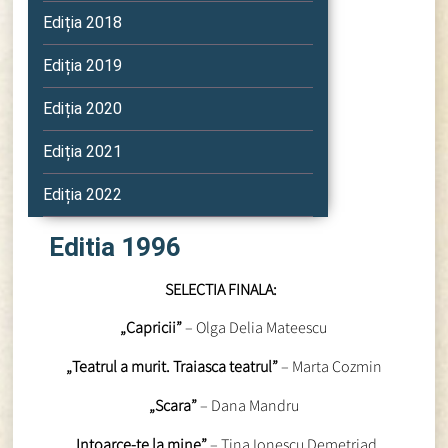
Ediția 2018
Ediția 2019
Ediția 2020
Ediția 2021
Ediția 2022
Editia 1996
SELECTIA FINALA:
„Capricii”
– Olga Delia Mateescu
„Teatrul a murit. Traiasca teatrul”
– Marta Cozmin
„Scara”
– Dana Mandru
„Intoarce-te la mine”
– Tina Ionescu Demetriad