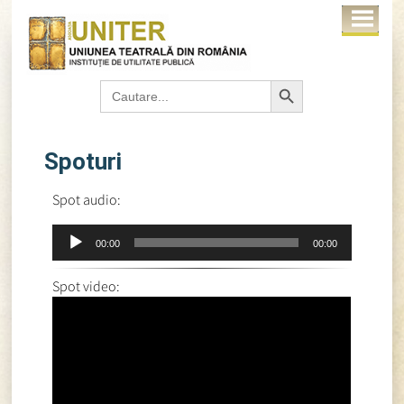
Search Button
Search
for:
Spoturi
Spot audio:
Player
00:00
00:00
audio
Spot video: