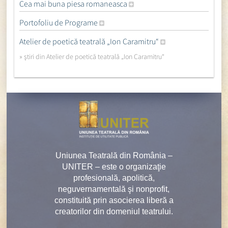
Cea mai buna piesa romaneasca
Portofoliu de Programe
Atelier de poetică teatrală „Ion Caramitru“
» ştiri din Atelier de poetică teatrală „Ion Caramitru“
Uniunea Teatrală din România –
UNITER – este o organizaţie
profesională, apolitică,
neguvernamentală şi nonprofit,
constituită prin asocierea liberă a
creatorilor din domeniul teatrului.