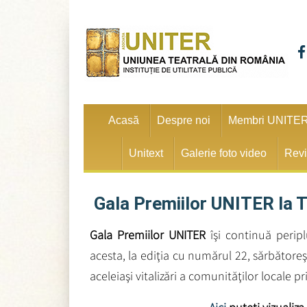
Acasă
Despre noi
Membri UNITE
Unitext
Galerie foto video
Revi
Gala Premiilor UNITER la 
Gala Premiilor UNITER
îşi continuă peripl
acesta, la ediţia cu numărul 22, sărbătore
aceleiaşi vitalizări a comunităţilor locale pr