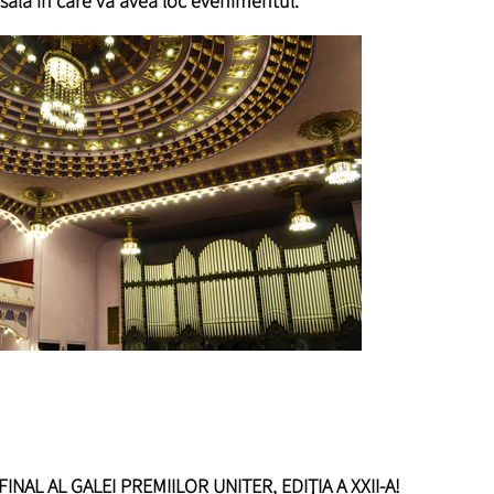
 sala in care va avea loc evenimentul.
FINAL AL GALEI PREMIILOR UNITER, EDIŢIA A XXII-A!