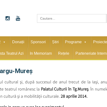
S
Search
for:
R
Donații
Sponsori
Știri
Programe
Proiect
sta Teatrul Azi
In Memoriam
Rețele
Parteneriate Inter
Targu-Mureş
ul cultural şi, după succesul de anul trecut de la Iaşi, anu
şte teatrul românesc la
Palatul Culturii în Tg.Mureş
. În numel
in cultură şi a mobilităţii culturale.
28 aprilie 2014.