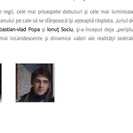
 regii, cele mai proaspete debuturi şi cele mai luminoas
le anului pe cale să se sfârşească îşi aşteaptă răsplata. Juriul d
bastian-vlad Popa
şi
Ionuţ Sociu
, şi-a început deja „periplu
 mai incandescente şi dinamice valori ale realităţii teatral