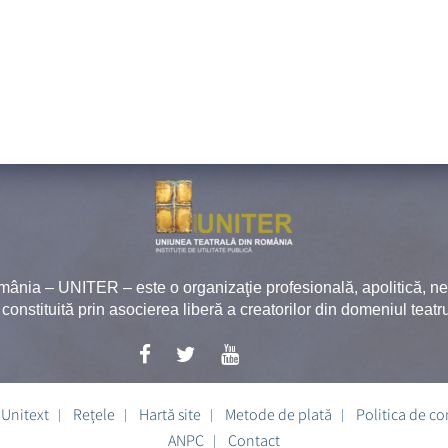
mânia – UNITER – este o organizaţie profesională, apolitică, 
, constituită prin asocierea liberă a creatorilor din domeniul teatru
Unitext
Rețele
Hartă site
Metode de plată
Politica de co
ANPC
Contact