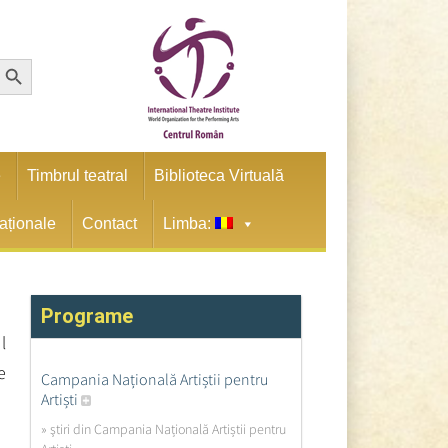
earch Button
e
Timbrul teatral
Biblioteca Virtuală
naționale
Contact
Limba:
Programe
l
e
Campania Națională Artiștii pentru
Artiști
» ştiri din Campania Națională Artiștii pentru