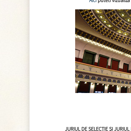
Aici
puteti vizualiza
JURIUL DE SELECŢIE ŞI JURIUL 