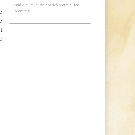
» ştiri din Atelier de poetică teatrală „Ion
e
Caramitru“
e
l
e