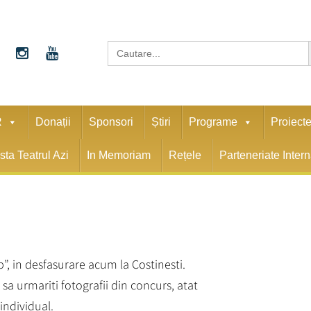
S
Search
for:
R
Donații
Sponsori
Știri
Programe
Proiect
sta Teatrul Azi
In Memoriam
Rețele
Parteneriate Inter
p”, in desfasurare acum la Costinesti.
sa urmariti fotografii din concurs, atat
individual.