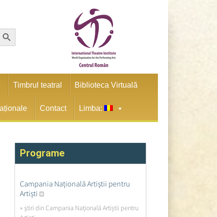
earch Button
e
Timbrul teatral
Biblioteca Virtuală
naționale
Contact
Limba:
Programe
Campania Națională Artiștii pentru
Artiști
» ştiri din Campania Națională Artiștii pentru