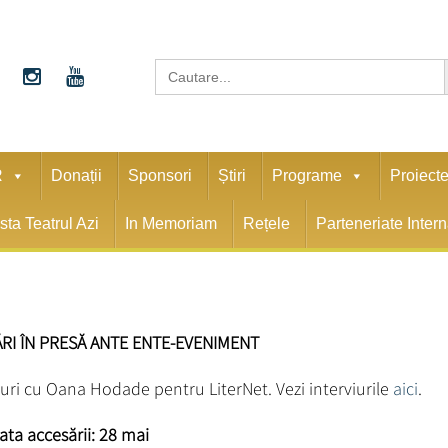
S
Search
for:
R
Donații
Sponsori
Știri
Programe
Proiect
sta Teatrul Azi
In Memoriam
Rețele
Parteneriate Inter
I ÎN PRESĂ ANTE ENTE-EVENIMENT
iuri cu Oana Hodade pentru LiterNet. Vezi interviurile
aici
.
ata accesării: 28 mai