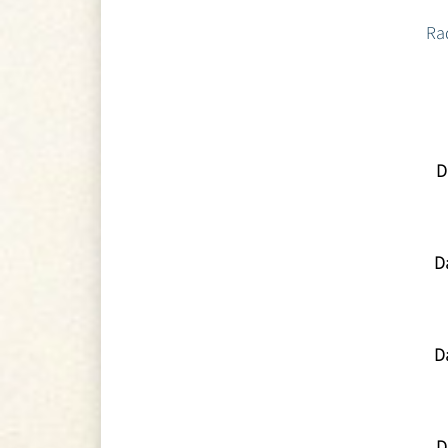
Ra
D
D
D
D