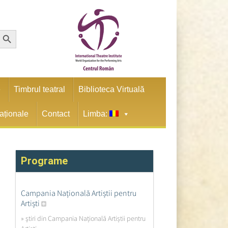
earch Button
e
Timbrul teatral
Biblioteca Virtuală
naționale
Contact
Limba:
Programe
Campania Națională Artiștii pentru
Artiști
» ştiri din Campania Națională Artiștii pentru