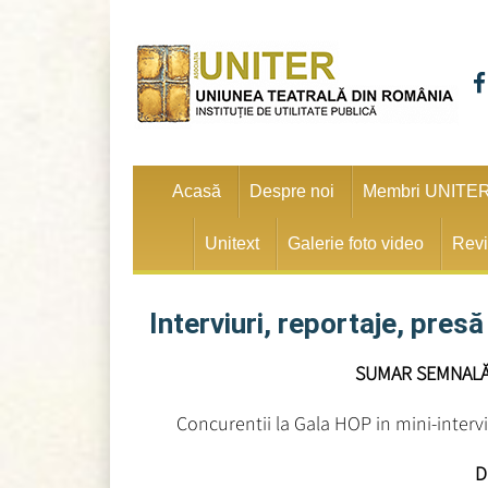
Acasă
Despre noi
Membri UNITE
Unitext
Galerie foto video
Revi
Interviuri, reportaje, presă
SUMAR SEMNALĂR
Concurentii la Gala HOP in mini-interv
D