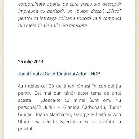
corporalitate aparte pe care vreau s-o descopăr
împreună cu doritorii, un „bufon disco”. „Disco”
pentru că întreaga coloană sonoră va fi compusă
din melodii ale anilor 80 remixate.
25 iulie 2014
Juriul final al Galei Tânărului Actor – HOP
Au înţeles cei 38 de tineri rămaşi în competiţia
pentru Cel mai bun tânăr actor tema de anul
acesta : „Joacă-te cu mine! Sunt om. Nu
personaj.”? Juriul – Gianina Cărbunariu, Tudor
Giurgiu, Ioana Marchidan, George Mihăiţă şi Ana
Ularu – va decide. Spectatorii se vor răsfăţa cu
privitul.