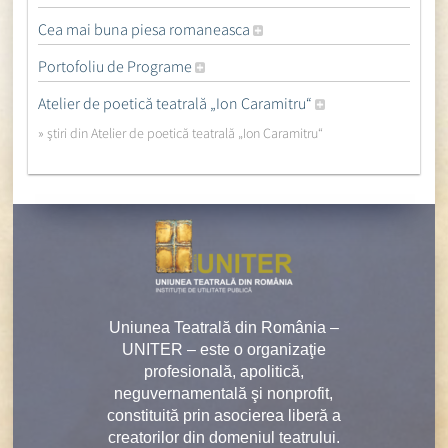
Cea mai buna piesa romaneasca
Portofoliu de Programe
Atelier de poetică teatrală „Ion Caramitru“
» ştiri din Atelier de poetică teatrală „Ion Caramitru“
Uniunea Teatrală din România –
UNITER – este o organizaţie
profesională, apolitică,
neguvernamentală şi nonprofit,
constituită prin asocierea liberă a
creatorilor din domeniul teatrului.