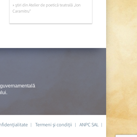
» ştiri din Atelier de poetică teatrală „Ion
Caramitru“
neguvernamentală
lui.
nfidențialitate
Termeni și condiții
ANPC SAL