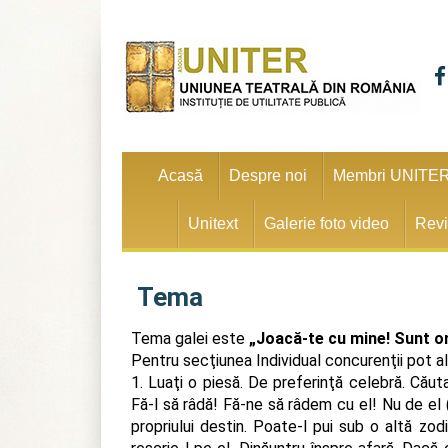
Acasă
Despre noi
Membri UNITE
Unitext
Galerie foto video
Revi
Tema
Tema galei este
„Joacă-te cu mine! Sunt o
Pentru secţiunea Individual concurenţii pot 
1. Luaţi o piesă. De preferinţă celebră. Căut
Fă-l să râdă! Fă-ne să râdem cu el! Nu de el 
propriului destin. Poate-l pui sub o altă zodi