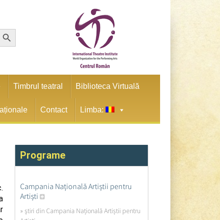
earch Button
e
Timbrul teatral
Biblioteca Virtuală
naționale
Contact
Limba:
Programe
Campania Națională Artiștii pentru
.
Artiști
a
r
» ştiri din Campania Națională Artiștii pentru