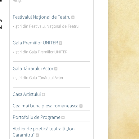
e
Artiști
Festivalul Național de Teatru
a
» ştiri din Festivalul Național de Teatru
i
Gala Premiilor UNITER
» ştiri din Gala Premiilor UNITER
Gala Tânărului Actor
» ştiri din Gala Tânărului Actor
Casa Artistului
Cea mai buna piesa romaneasca
Portofoliu de Programe
Atelier de poetică teatrală „Ion
Caramitru“