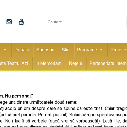
S
Search
for:
R
Donații
Sponsori
Știri
Programe
Proiect
sta Teatrul Azi
In Memoriam
Rețele
Parteneriate Inter
m. Nu personaj.”
alege una dintre următoarele două teme:
aţi acolo un om despre care se spune că este trist. Chiar tragic
(adică nu-l parodia. Pe cât posibil). Schimbă-i perspectiva asupr
e. Nu-i lua însă vorbele (dacă vrei să vorbească!). Lasă-i-le, da