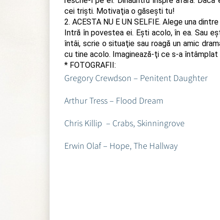
rescrie-l pe el. Dinăuntru înspre afară. Dacă e
cei trişti. Motivaţia o găseşti tu!
2. ACESTA NU E UN SELFIE. Alege una dintre 
Intră în povestea ei. Eşti acolo, în ea. Sau eş
întâi, scrie o situaţie sau roagă un amic dra
cu tine acolo. Imaginează-ţi ce s-a întâmplat 
* FOTOGRAFII:
Gregory Crewdson – Penitent Daughter
Arthur Tress – Flood Dream
Chris Killip – Crabs, Skinningrove
Erwin Olaf – Hope, The Hallway