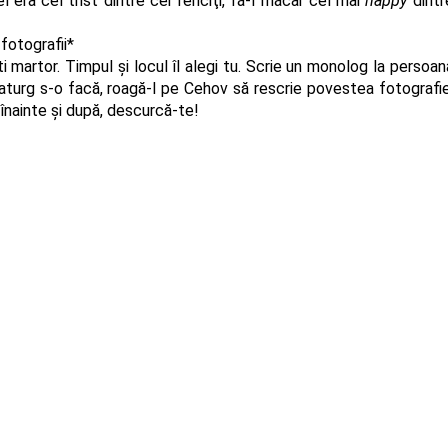
l era cel trist dintre cei fericiţi, fă-l măcar cel mai
happy
dintr
fotografii*
ti martor. Timpul şi locul îl alegi tu. Scrie un monolog la persoan
maturg s-o facă, roagă-l pe Cehov să rescrie povestea fotografie
înainte şi după, descurcă-te!