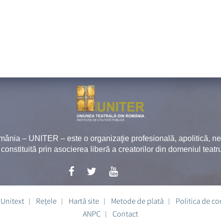
mânia – UNITER – este o organizaţie profesională, apolitică, 
, constituită prin asocierea liberă a creatorilor din domeniul teatru
Unitext
Rețele
Hartă site
Metode de plată
Politica de co
ANPC
Contact