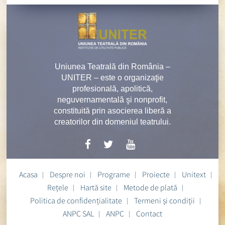
Uniunea Teatrală din România –
UNITER – este o organizaţie
profesională, apolitică,
neguvernamentală şi nonprofit,
constituită prin asocierea liberă a
creatorilor din domeniul teatrului.
Acasa
Despre noi
Programe
Proiecte
Unitext
Rețele
Hartă site
Metode de plată
Politica de confidențialitate
Termeni și condiții
ANPC SAL
ANPC
Contact