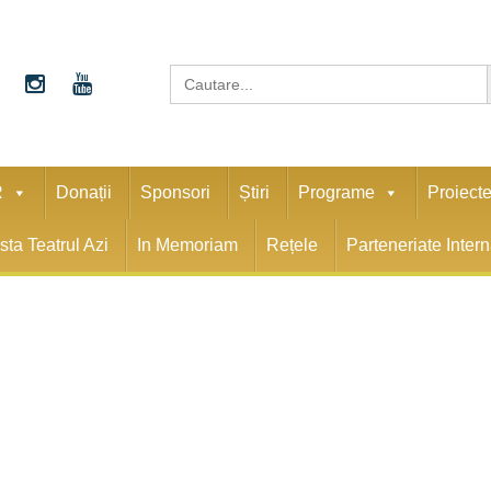
S
Search
for:
R
Donații
Sponsori
Știri
Programe
Proiect
sta Teatrul Azi
In Memoriam
Rețele
Parteneriate Inter