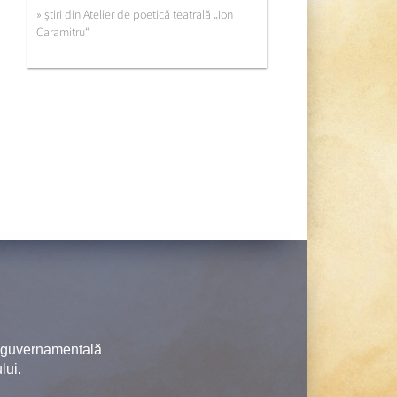
» ştiri din Atelier de poetică teatrală „Ion
Caramitru“
neguvernamentală
lui.