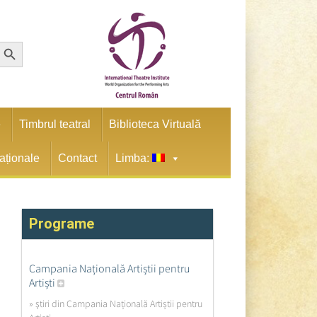
earch Button
e
Timbrul teatral
Biblioteca Virtuală
naționale
Contact
Limba:
Programe
Campania Națională Artiștii pentru
Artiști
» ştiri din Campania Națională Artiștii pentru