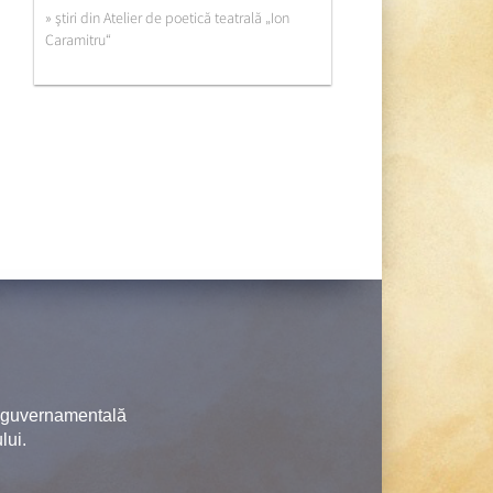
» ştiri din Atelier de poetică teatrală „Ion
Caramitru“
neguvernamentală
lui.