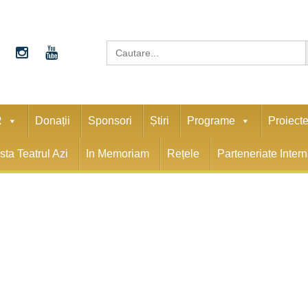
S
Search
for:
R
Donații
Sponsori
Știri
Programe
Proiect
sta Teatrul Azi
In Memoriam
Rețele
Parteneriate Inter