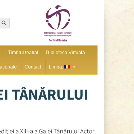
earch Button
e
Timbrul teatral
Biblioteca Virtuală
naționale
Contact
Limba:
EI TÂNĂRULUI
diţiei a XIII-a a Galei Tânărului Actor