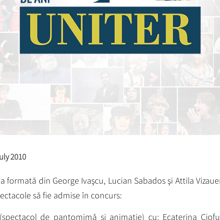
uly 2010
a formată din George Ivaşcu, Lucian Sabados şi Attila Vizaue
ectacole să fie admise în concurs:
spectacol de pantomimǎ şi animaţie) cu: Ecaterina Ciofu