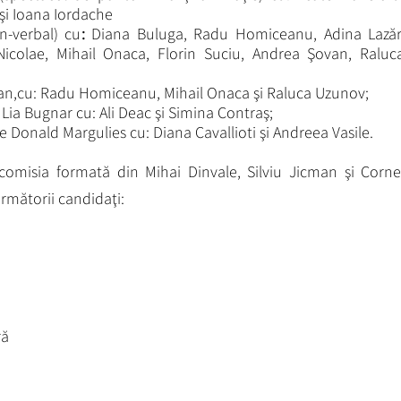
i Ioana Iordache
n-verbal) cu
:
Diana Buluga, Radu Homiceanu, Adina Lazăr
icolae, Mihail Onaca, Florin Suciu, Andrea Şovan, Raluc
an,cu: Radu Homiceanu, Mihail Onaca şi Raluca Uzunov;
Lia Bugnar cu: Ali Deac şi Simina Contraş;
 Donald Margulies cu: Diana Cavallioti şi Andreea Vasile.
 comisia formată din Mihai Dinvale, Silviu Jicman şi Corne
rmătorii candidaţi:
ră