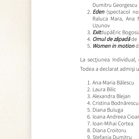
Dumitru Georgescu ş
Eden
(spectacol no
Raluca Mara, Ana N
Uzunov
Exit
dupăEric Bogosi
Omul de zăpadă
de 
Women in motion
de
La secţiunea Individual,
Todea a declarat admişi u
Ana-Maria Bălescu
Laura Bilic
Alexandra Blejan
Cristina Bodnărescu
Diana Buluga
Ioana Andreea Cioa
Ioan-Mihai Cortea
Diana Croitoru
Ştefania Dumitru