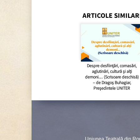
ARTICOLE SIMILAR
Despre desființări, comasări,
aglutinări, cultură și alți
demoni… (Scrisoare deschisă)
– de Dragoș Buhagiar,
Președintele UNITER
Uniunea Teatrală din Ro