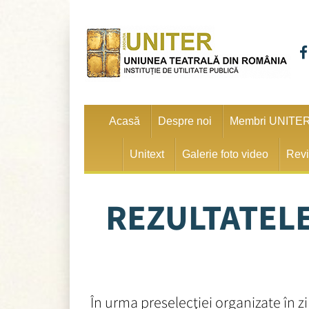
Acasă
Despre noi
Membri UNITE
Unitext
Galerie foto video
Revi
REZULTATELE
În urma preselecţiei organizate în zil