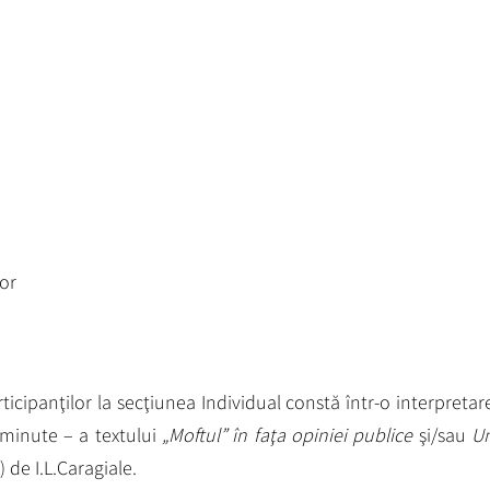
or
icipanţilor la secţiunea Individual constă într-o interpretar
 minute – a textului
„Moftul” în faţa opiniei publice
şi/sau
U
) de I.L.Caragiale.