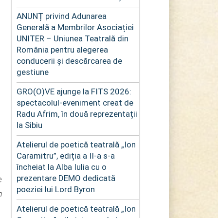
ANUNȚ privind Adunarea
Generală a Membrilor Asociației
UNITER – Uniunea Teatrală din
România pentru alegerea
conducerii și descărcarea de
gestiune
GRO(O)VE ajunge la FITS 2026:
spectacolul-eveniment creat de
Radu Afrim, în două reprezentații
la Sibiu
Atelierul de poetică teatrală „Ion
Caramitru”, ediția a II-a s-a
încheiat la Alba Iulia cu o
prezentare DEMO dedicată
e
poeziei lui Lord Byron
n
Atelierul de poetică teatrală „Ion