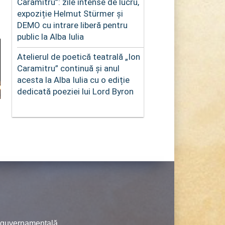
Caramitru”: zile intense de lucru,
expoziție Helmut Stürmer și
DEMO cu intrare liberă pentru
public la Alba Iulia
Atelierul de poetică teatrală „Ion
Caramitru” continuă și anul
acesta la Alba Iulia cu o ediție
dedicată poeziei lui Lord Byron
neguvernamentală