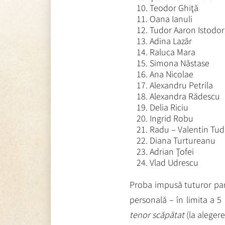
Teodor Ghiţă
Oana Ianuli
Tudor Aaron Istodor
Adina Lazăr
Raluca Mara
Simona Năstase
Ana Nicolae
Alexandru Petrila
Alexandra Rădescu
Delia Riciu
Ingrid Robu
Radu – Valentin Tud
Diana Turtureanu
Adrian Ţofei
Vlad Udrescu
Proba impusă tuturor part
personală – în limita a 5
tenor scăpătat
(la alegere