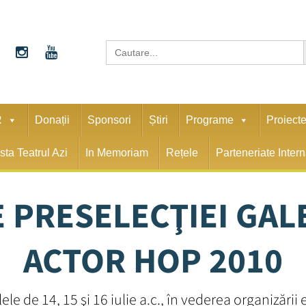
S
Search
for:
R
Donații
Sponsori
Știri
Programe
Proiect
sta Teatrul Azi
In Memoriam
Rețele
Parteneriate Inter
 PRESELECŢIEI GAL
ACTOR HOP 2010
ele de 14, 15 şi 16 iulie a.c., în vederea organizării e