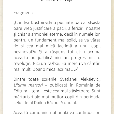
Fragment:
„Cândva Dostoievski a pus întrebarea: «Există
oare vreo justificare a păcii, a fericirii noastre
și chiar a armoniei eterne, dacă în numele lor,
pentru un fundament mai solid, se va vărsa
fie și cea mai mică lacrimă a unui copil
nevinovat?» Și a răspuns tot el: «Lacrima
aceasta nu justifică nici un progres, nici o
revoluție. Nici un război. Ea mereu va cântări
mai mult. Doar o mică lacrimă…»”
Dintre toate scrierile Svetlanei Aleksievici
,
Ultimii martori
– publicată în România de
Editura Litera – este cea mai sfâșietoare. Sunt
mărturisiri ale mai multor copii din perioada
celui de-al Doilea Război Mondial.
Această campanie națională va continua, on