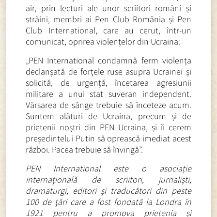
air, prin lecturi ale unor scriitori români și
străini, membri ai Pen Club România și Pen
Club International, care au cerut, într-un
comunicat, oprirea violențelor din Ucraina:
„PEN International condamnă ferm violența
declanșată de forțele ruse asupra Ucrainei și
solicită, de urgență, încetarea agresiunii
militare a unui stat suveran independent.
Vărsarea de sânge trebuie să înceteze acum.
Suntem alături de Ucraina, precum și de
prietenii noștri din PEN Ucraina, și îi cerem
președintelui Putin să oprească imediat acest
război. Pacea trebuie să învingă”.
PEN International este o asociație
internațională de scriitori, jurnalişti,
dramaturgi, editori şi traducători din peste
100 de ţări care a fost fondată la Londra în
1921 pentru a promova prietenia și