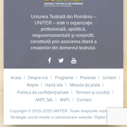
Uniunea Teatrală din România –
UNITER – este o organizaţie
profesională, apolitică,
neguvernamentală şi nonprofit,
constituită prin asocierea liberă a
creatorilor din domeniul teatrului.
Acasa
Despre noi
Programe
Proiecte
Unitext
Rețele
Hartă site
Metode de plată
Politica de confidențialitate
Termeni și condiții
ANPC SAL
ANPC
Contact
Copyright © 2015-2025 UNITER. Toate drepturile rezervate.
Strategie social media si administrare website:
Digital Heart