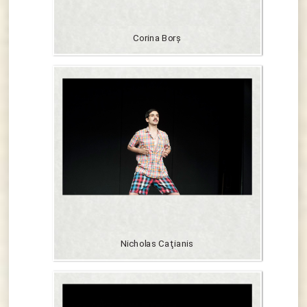
Corina Borș
Nicholas Caţianis