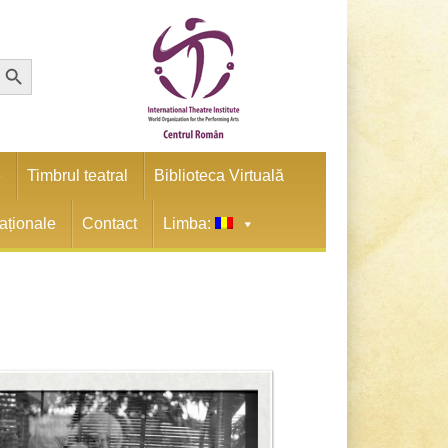
earch Button
e
Timbrul teatral
Biblioteca Virtuală
naționale
Contact
Limba: