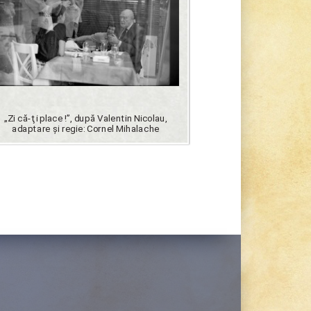
„Zi că-ţi place !”, după Valentin Nicolau,
adaptare şi regie: Cornel Mihalache