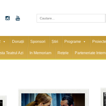
S
Search
for:
R
Donații
Sponsori
Știri
Programe
Proiect
sta Teatrul Azi
In Memoriam
Rețele
Parteneriate Inter