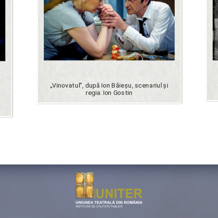
„Vinovatul”, după Ion Băieşu, scenariul şi
regia: Ion Gostin