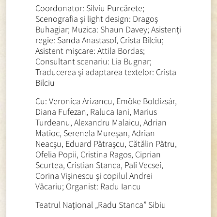
Coordonator: Silviu Purcărete;
Scenografia şi light design: Dragoş
Buhagiar; Muzica: Shaun Davey; Asistenţi
regie: Sanda Anastasof, Crista Bilciu;
Asistent mişcare: Attila Bordas;
Consultant scenariu: Lia Bugnar;
Traducerea şi adaptarea textelor: Crista
Bilciu
Cu: Veronica Arizancu, Emöke Boldizsár,
Diana Fufezan, Raluca Iani, Marius
Turdeanu, Alexandru Malaicu, Adrian
Matioc, Serenela Mureşan, Adrian
Neacşu, Eduard Pătraşcu, Cătălin Pătru,
Ofelia Popii, Cristina Ragos, Ciprian
Scurtea, Cristian Stanca, Pali Vecsei,
Corina Vişinescu și copilul Andrei
Văcariu; Organist: Radu Iancu
Teatrul Naţional „Radu Stanca” Sibiu