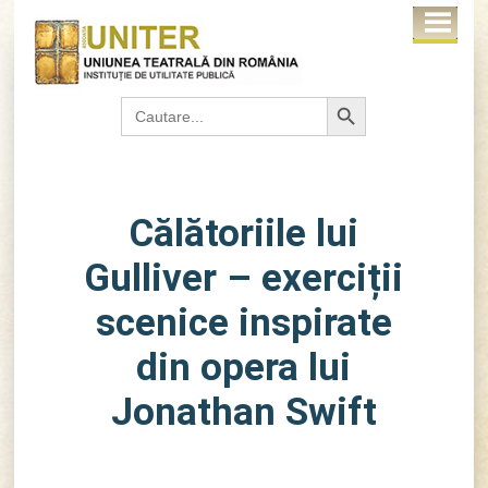
Search Button
Search
for:
Călătoriile lui
Gulliver – exerciții
scenice inspirate
din opera lui
Jonathan Swift