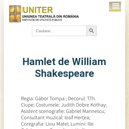
Search Button
Search
for:
Hamlet de William
Shakespeare
Regia: Gábor Tompa ; Decorul: T.Th.
Ciupe; Costumele: Judith Dobre Kóthay;
Asistent scenografie: Gabriel Marinescu;
Consultant muzical: Iosif Herțea;
Coregrafia: Liviu Matei; Lumini: Ilie