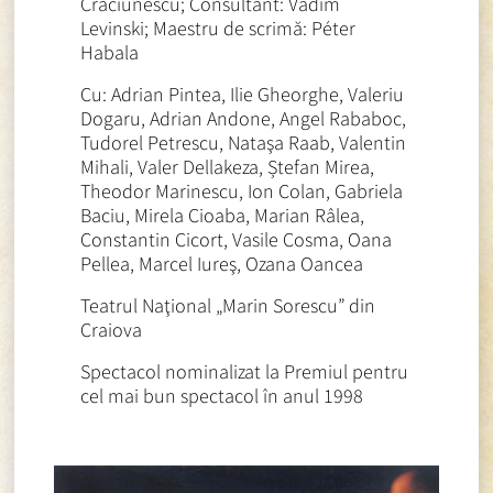
Crăciunescu; Consultant: Vadim
Levinski; Maestru de scrimă: Péter
Habala
Cu: Adrian Pintea, Ilie Gheorghe, Valeriu
Dogaru, Adrian Andone, Angel Rababoc,
Tudorel Petrescu, Nataşa Raab, Valentin
Mihali, Valer Dellakeza, Ștefan Mirea,
Theodor Marinescu, Ion Colan, Gabriela
Baciu, Mirela Cioaba, Marian Râlea,
Constantin Cicort, Vasile Cosma, Oana
Pellea, Marcel Iureş, Ozana Oancea
Teatrul Naţional „Marin Sorescu” din
Craiova
Spectacol nominalizat la Premiul pentru
cel mai bun spectacol în anul 1998