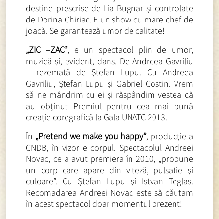
destine prescrise de Lia Bugnar şi controlate
de Dorina Chiriac. E un show cu mare chef de
joacă. Se garantează umor de calitate!
„ZIC –ZAC”
, e un spectacol plin de umor,
muzică și, evident, dans. De Andreea Gavriliu
– rezemată de Ştefan Lupu. Cu Andreea
Gavriliu, Ştefan Lupu şi Gabriel Costin. Vrem
să ne mândrim cu ei şi răspândim vestea că
au obţinut Premiul pentru cea mai bună
creație coregrafică la Gala UNATC 2013.
În
„Pretend we make you happy”
, producţie a
CNDB, în vizor e corpul. Spectacolul Andreei
Novac, ce a avut premiera în 2010, „propune
un corp care apare din viteză, pulsaţie şi
culoare”. Cu Ştefan Lupu şi Istvan Teglas.
Recomadarea Andreei Novac este să căutam
în acest spectacol doar momentul prezent!