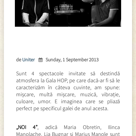
de
Uniter
Sunday, 1 September 2013
Sunt 4 spectacole invitate să destindă
atmosfera la Gala HOP, pe care dacă-ar fi să le
caracterizăm în câteva cuvinte, am spune:
mișcare, multă mișcare, muzică, vibrație,
culoare, umor. E imaginea care se pliază
perfect pe specificul galei de anul acesta.
„NOI 4”
, adică Maria Obretin, Ilinca
Manolache, Lia Bugnar și Marius Manole sunt