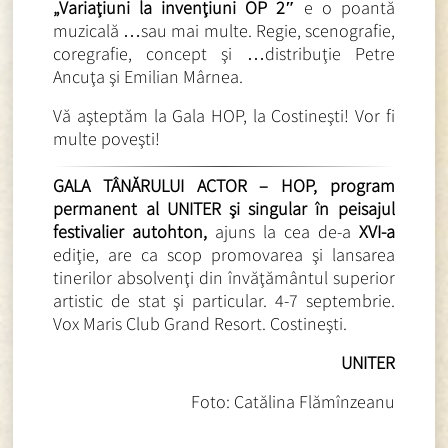
„Variaţiuni la invenţiuni OP 2″
e
o poantă
muzicală …sau mai multe. Regie, scenografie,
coregrafie, concept şi …distribuţie Petre
Ancuţa şi Emilian Mârnea.
Vă aşteptăm la Gala HOP, la Costineşti! Vor fi
multe poveşti!
GALA TÂNĂRULUI ACTOR – HOP, program
permanent al UNITER şi singular în peisajul
festivalier autohton,
ajuns la cea de-a
XVI-a
ediţie, are ca scop promovarea şi lansarea
tinerilor absolvenţi din învăţământul superior
artistic de stat şi particular. 4-7 septembrie.
Vox Maris Club Grand Resort. Costineşti.
UNITER
Foto: Catălina Flămînzeanu