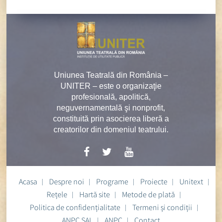
Uniunea Teatrală din România –
UNITER – este o organizaţie
profesională, apolitică,
neguvernamentală şi nonprofit,
constituită prin asocierea liberă a
creatorilor din domeniul teatrului.
Acasa
Despre noi
Programe
Proiecte
Unitext
Rețele
Hartă site
Metode de plată
Politica de confidențialitate
Termeni și condiții
ANPC SAL
ANPC
Contact