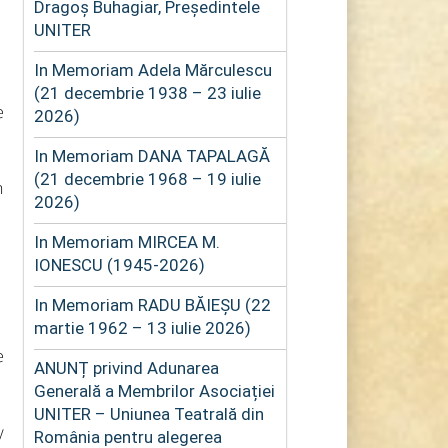
Dragoș Buhagiar, Președintele
UNITER
In Memoriam Adela Mărculescu
(21 decembrie 1938 – 23 iulie
e
2026)
In Memoriam DANA TAPALAGĂ
(21 decembrie 1968 – 19 iulie
n
2026)
In Memoriam MIRCEA M.
IONESCU (1945-2026)
In Memoriam RADU BĂIEȘU (22
martie 1962 – 13 iulie 2026)
e
ANUNȚ privind Adunarea
Generală a Membrilor Asociației
UNITER – Uniunea Teatrală din
y
România pentru alegerea