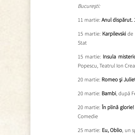
Bucureşti:
11 martie:
Anul dispărut.
15 martie:
Karpilevski
de 
Stat
15 martie:
Insula misteri
Popescu, Teatrul Ion Cre
20 martie:
Romeo şi Julie
20 martie:
Bambi
, după Fe
20 martie:
În plină glorie!
Comedie
25 martie:
Eu, Oblio
, un 