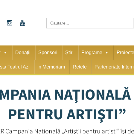
S
Search
for:
R
Donații
Sponsori
Știri
Programe
Proiect
sta Teatrul Azi
In Memoriam
Rețele
Parteneriate Inter
MPANIA NAŢIONALĂ 
PENTRU ARTIŞTI”
 Campania Naţională „Artiştii pentru artişti” îşi des