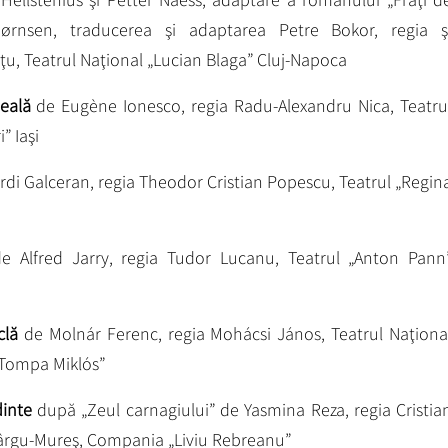
ørnsen, traducerea şi adaptarea Petre Bokor, regia ş
nţu, Teatrul Naţional „Lucian Blaga” Cluj-Napoca
eală
de Eugène Ionesco, regia Radu-Alexandru Nica, Teatru
” Iaşi
ordi Galceran, regia Theodor Cristian Popescu, Teatrul „Regin
e Alfred Jarry, regia Tudor Lucanu, Teatrul „Anton Pann
clă
de Molnár Ferenc, regia Mohácsi János, Teatrul Naţiona
Tompa Miklós”
dinte
după „Zeul carnagiului” de Yasmina Reza, regia Cristia
Târgu-Mureş, Compania „Liviu Rebreanu”