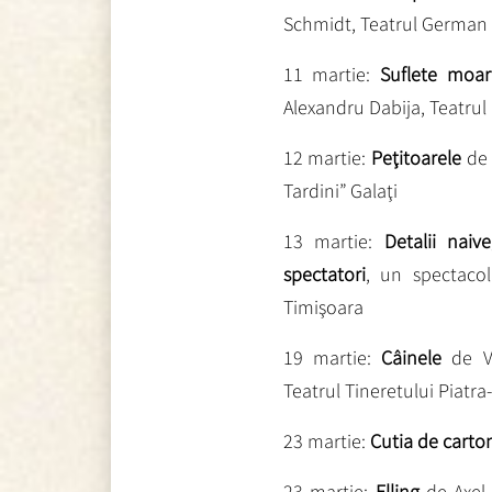
Schmidt, Teatrul German 
11 martie:
Suflete moar
Alexandru Dabija, Teatrul
12 martie:
Peţitoarele
de 
Tardini” Galaţi
13 martie:
Detalii naiv
spectatori
, un spectacol
Timişoara
19 martie:
Câinele
de Va
Teatrul Tineretului Piatr
23 martie:
Cutia de carto
23 martie:
Elling
de Axel