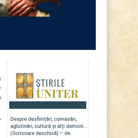
e
r
a
Despre desființări, comasări,
”
aglutinări, cultură și alți demoni…
(Scrisoare deschisă) – de