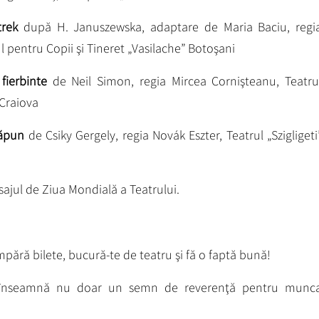
etrek
după H. Januszewska, adaptare de Maria Baciu, regi
l pentru Copii şi Tineret „Vasilache” Botoşani
fierbinte
de Neil Simon, regia Mircea Cornişteanu, Teatru
 Craiova
săpun
de Csiky Gergely, regia Novák Eszter, Teatrul „Szigligeti
ajul de Ziua Mondială a Teatrului.
pără bilete, bucură-te de teatru şi fă o faptă bună!
t înseamnă nu doar un semn de reverenţă pentru munc