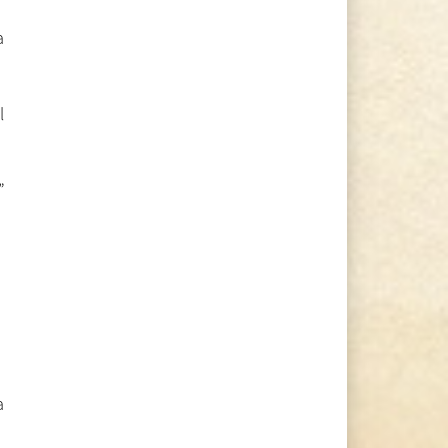
a
l
”
a