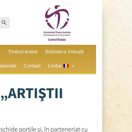
earch Button
e
Timbrul teatral
Biblioteca Virtuală
naționale
Contact
Limba:
„ARTIŞTII
chide porţile şi, în parteneriat cu