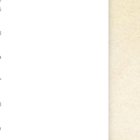
i
l
a
”
l
n