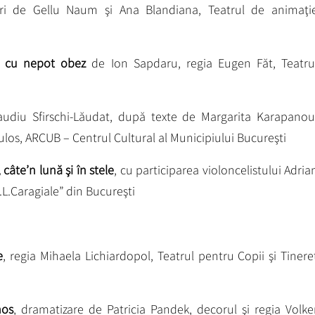
uri de Gellu Naum şi Ana Blandiana, Teatrul de animaţi
 cu nepot obez
de Ion Sapdaru, regia Eugen Făt, Teatru
udiu Sfirschi-Lăudat, după texte de Margarita Karapanou
los, ARCUB – Centrul Cultural al Municipiului Bucureşti
câte’n lună şi în stele
, cu participarea violoncelistului Adria
I.L.Caragiale” din Bucureşti
e
, regia Mihaela Lichiardopol, Teatrul pentru Copii şi Tinere
mos
, dramatizare de Patricia Pandek, decorul şi regia Volke