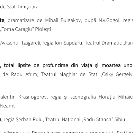
de Stat Timişoara
te
, dramatizare de Mihail Bulgakov, după N.V.Gogol, regi
 „Toma Caragiu” Ploieşti
Avksentii Tzagareli, regia Ion Sapdaru, Teatrul Dramatic „Fan
e, total lipsite de profunzime din viaţa şi moartea uno
 de Radu Afrim, Teatrul Maghiar de Stat „Csiky Gergely
lentin Krasnogorov, regia şi scenografia Horaţiu Mihaiu
a-Neamţ
n
, regia Şerban Puiu, Teatrul Naţional „Radu Stanca” Sibiu
 Hellstenius şi Petter Naess, adaptare a romanului „Fraţi d