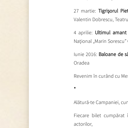
27 martie:
Tigrişorul Pi
Valentin Dobrescu, Teatru
4 aprilie:
Ultimul amant 
Naţional „Marin Sorescu”
Iunie 2016:
Baloane
de 
Oradea
Revenim în curând cu Mes
*
Alătură-te Campaniei, cum
Fiecare bilet cumpăra
actorilor,