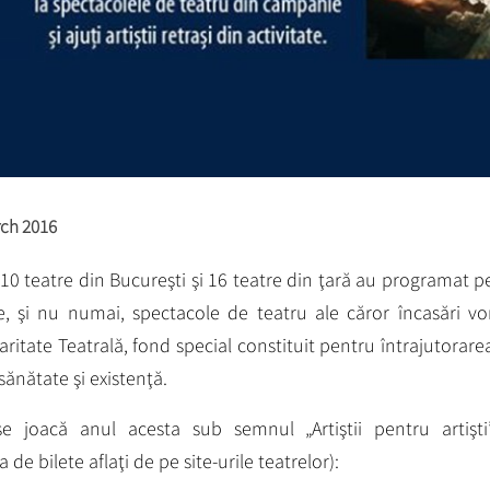
rch 2016
10 teatre din Bucureşti şi 16 teatre din ţară au programat p
ie, şi nu numai, spectacole de teatru ale căror încasări vo
ritate Teatrală, fond special constituit pentru întrajutorare
sănătate şi existenţă.
se joacă anul acesta sub semnul „Artiştii pentru artişti
 de bilete aflaţi de pe site-urile teatrelor):