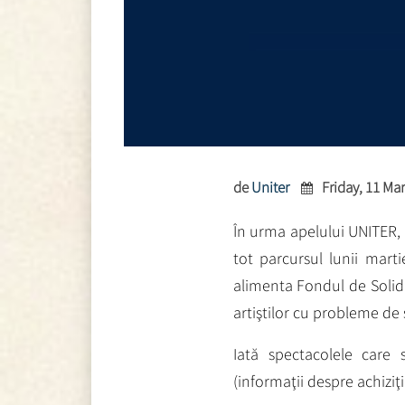
de
Uniter
Friday, 11 Ma
În urma apelului UNITER, 
tot parcursul lunii mart
alimenta Fondul de Solida
artiştilor cu probleme de 
Iată spectacolele care 
(informaţii despre achiziţia