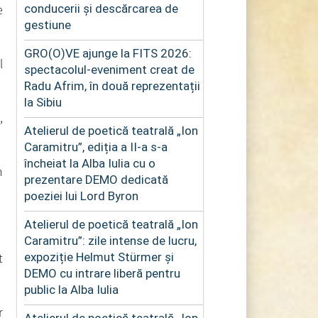
e
conducerii și descărcarea de
gestiune
GRO(O)VE ajunge la FITS 2026:
l
spectacolul-eveniment creat de
Radu Afrim, în două reprezentații
la Sibiu
,
Atelierul de poetică teatrală „Ion
Caramitru”, ediția a II-a s-a
încheiat la Alba Iulia cu o
n
prezentare DEMO dedicată
poeziei lui Lord Byron
Atelierul de poetică teatrală „Ion
Caramitru”: zile intense de lucru,
t
expoziție Helmut Stürmer și
DEMO cu intrare liberă pentru
public la Alba Iulia
r
Atelierul de poetică teatrală „Ion