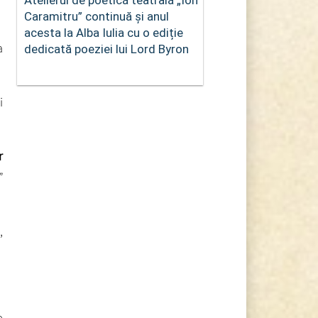
Caramitru” continuă și anul
acesta la Alba Iulia cu o ediție
a
dedicată poeziei lui Lord Byron
i
r
”
,
e