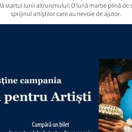
 dă startul lunii altruismului! O lună martie plină de
sprijinul artiştilor care au nevoie de ajutor.