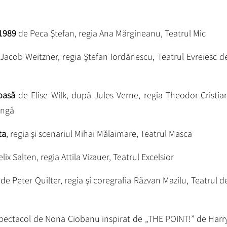
 1989
de Peca Ştefan, regia Ana Mărgineanu, Teatrul Mic
Jacob Weitzner, regia Ştefan Iordănescu, Teatrul Evreiesc d
oasă
de Elise Wilk, după Jules Verne, regia Theodor-Cristia
angă
ta
, regia şi scenariul Mihai Mălaimare, Teatrul Masca
lix Salten, regia Attila Vizauer, Teatrul Excelsior
de Peter Quilter, regia şi coregrafia Răzvan Mazilu, Teatrul d
spectacol de Nona Ciobanu inspirat de „THE POINT!” de Harr