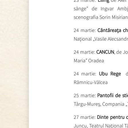
sânge” de Ingvar Ambj
scenografia Sorin Misiria
24 martie:
Cântăreaţa ch
Naţional „Vasile Alecsandri
24 martie:
CANCUN
, de J
Maria” Oradea
24 martie:
Ubu Rege
d
Râmnicu-Vâlcea
25 martie:
Pantofii de sti
Târgu-Mureş, Compania „
27 martie:
Dinte pentru 
Juncu, Teatrul Naţional 