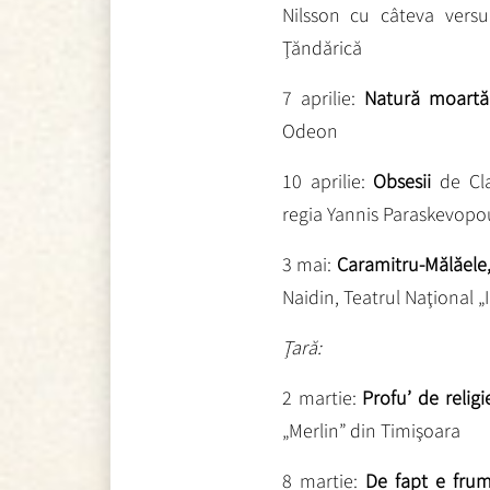
Nilsson cu câteva vers
Ţăndărică
7 aprilie:
Natură moartă
Odeon
10 aprilie:
Obsesii
de Cla
regia Yannis Paraskevopou
3 mai:
Caramitru-Mălăele, 
Naidin, Teatrul Naţional „
Ţară:
2 martie:
Profu’ de religi
„Merlin” din Timişoara
8 martie:
De fapt e fru