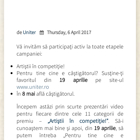
de
Uniter
Thursday, 6 April 2017
Vă invităm să participaţi activ la toate etapele
campaniei:
Artiştii în competiţie!
Pentru tine cine e câştigătorul? Susţine-ţi
favoritul din
19 aprilie
pe site-ul
www.uniter.ro
În
8 mai
află câştigătorul.
Începem astăzi prin scurte prezentări video
pentru fiecare dintre cele 11 categorii de
premiu –
„Artiştii în competiţie!”
. Să-i
cunoaştem mai bine şi apoi, din
19 aprilie
, să
putem întreba „Pentru tine cine e