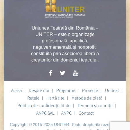
Uniunea Teatrală din România –
UNITER – este o organizaţie
profesională, apolitică,
neguvernamentală şi nonprofit,
constituită prin asocierea liberă a
creatorilor din domeniul teatrului.
Acasa
Despre noi
Programe
Proiecte
Unitext
Rețele
Hartă site
Metode de plată
Politica de confidențialitate
Termeni și condiții
ANPC SAL
ANPC
Contact
Copyright © 2015-2025 UNITER. Toate drepturile rezervate.