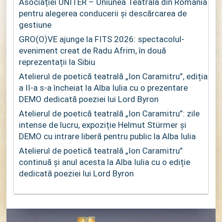
Asociației UNITER – Uniunea Teatrală din România
pentru alegerea conducerii și descărcarea de
gestiune
GRO(O)VE ajunge la FITS 2026: spectacolul-
eveniment creat de Radu Afrim, în două
reprezentații la Sibiu
Atelierul de poetică teatrală „Ion Caramitru”, ediția
a II-a s-a încheiat la Alba Iulia cu o prezentare
DEMO dedicată poeziei lui Lord Byron
Atelierul de poetică teatrală „Ion Caramitru”: zile
intense de lucru, expoziție Helmut Stürmer și
DEMO cu intrare liberă pentru public la Alba Iulia
Atelierul de poetică teatrală „Ion Caramitru”
continuă și anul acesta la Alba Iulia cu o ediție
dedicată poeziei lui Lord Byron