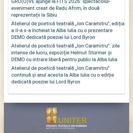
GRO(O)VE ajunge la FITS 2026: spectacolul-
eveniment creat de Radu Afrim, în două
reprezentații la Sibiu
Atelierul de poetică teatrală „Ion Caramitru”, ediția
a II-a s-a încheiat la Alba Iulia cu o prezentare
DEMO dedicată poeziei lui Lord Byron
Atelierul de poetică teatrală „Ion Caramitru”: zile
intense de lucru, expoziție Helmut Stürmer și
DEMO cu intrare liberă pentru public la Alba Iulia
Atelierul de poetică teatrală „Ion Caramitru”
continuă și anul acesta la Alba Iulia cu o ediție
dedicată poeziei lui Lord Byron