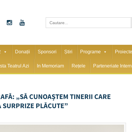
S
Search
for:
R
Donații
Sponsori
Știri
Programe
Proiect
sta Teatrul Azi
In Memoriam
Rețele
Parteneriate Inter
AFĂ: „SĂ CUNOAȘTEM TINERII CARE
A SURPRIZE PLĂCUTE”