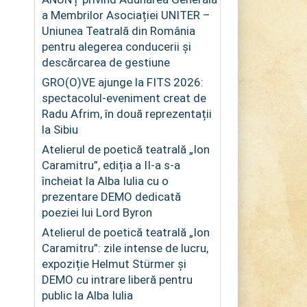
a Membrilor Asociației UNITER –
Uniunea Teatrală din România
pentru alegerea conducerii și
descărcarea de gestiune
GRO(O)VE ajunge la FITS 2026:
spectacolul-eveniment creat de
Radu Afrim, în două reprezentații
la Sibiu
Atelierul de poetică teatrală „Ion
Caramitru”, ediția a II-a s-a
încheiat la Alba Iulia cu o
prezentare DEMO dedicată
poeziei lui Lord Byron
Atelierul de poetică teatrală „Ion
Caramitru”: zile intense de lucru,
expoziție Helmut Stürmer și
DEMO cu intrare liberă pentru
public la Alba Iulia