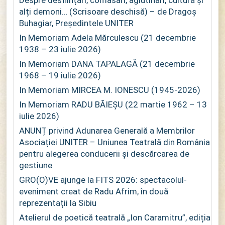
Despre desființări, comasări, aglutinări, cultură și
alți demoni… (Scrisoare deschisă) – de Dragoș
Buhagiar, Președintele UNITER
In Memoriam Adela Mărculescu (21 decembrie
1938 – 23 iulie 2026)
In Memoriam DANA TAPALAGĂ (21 decembrie
1968 – 19 iulie 2026)
In Memoriam MIRCEA M. IONESCU (1945-2026)
In Memoriam RADU BĂIEȘU (22 martie 1962 – 13
iulie 2026)
ANUNȚ privind Adunarea Generală a Membrilor
Asociației UNITER – Uniunea Teatrală din România
pentru alegerea conducerii și descărcarea de
gestiune
GRO(O)VE ajunge la FITS 2026: spectacolul-
eveniment creat de Radu Afrim, în două
reprezentații la Sibiu
Atelierul de poetică teatrală „Ion Caramitru”, ediția