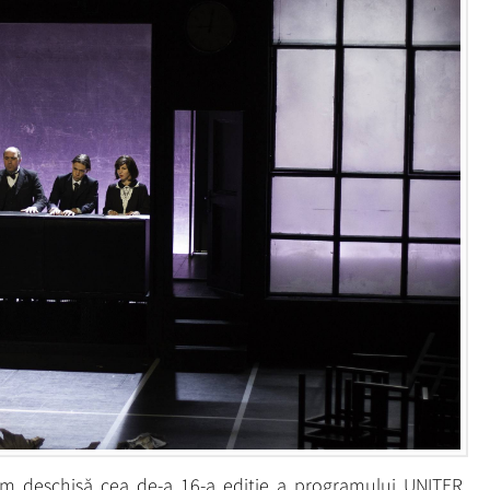
răm deschisă cea de-a 16-a ediţie a programului UNITER