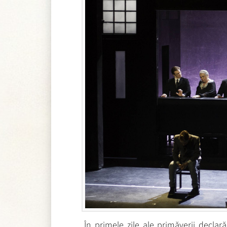
În primele zile ale primăverii decla