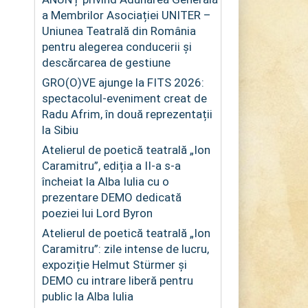
a Membrilor Asociației UNITER –
Uniunea Teatrală din România
pentru alegerea conducerii și
descărcarea de gestiune
GRO(O)VE ajunge la FITS 2026:
spectacolul-eveniment creat de
Radu Afrim, în două reprezentații
la Sibiu
Atelierul de poetică teatrală „Ion
Caramitru”, ediția a II-a s-a
încheiat la Alba Iulia cu o
prezentare DEMO dedicată
poeziei lui Lord Byron
Atelierul de poetică teatrală „Ion
Caramitru”: zile intense de lucru,
expoziție Helmut Stürmer și
DEMO cu intrare liberă pentru
public la Alba Iulia