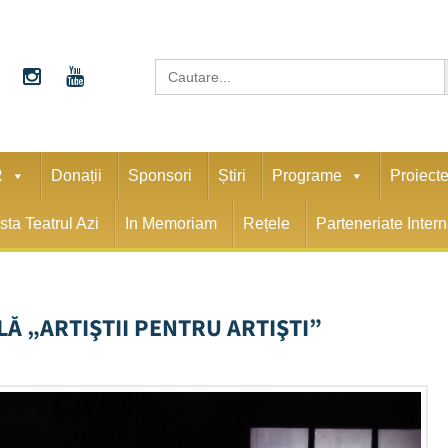
S
Search
for:
R
Donații
Sponsori
Știri
Programe
Proiect
sta Teatrul Azi
In Memoriam
Rețele
Parteneriate Inter
Ă „ARTIŞTII PENTRU ARTIŞTI”