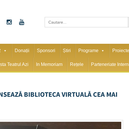
S
Search
for:
R
Donații
Sponsori
Știri
Programe
Proiect
sta Teatrul Azi
In Memoriam
Rețele
Parteneriate Inter
NSEAZĂ BIBLIOTECA VIRTUALĂ CEA MAI