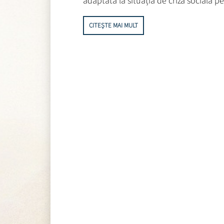
adaptată la situația de criză socială p
CITEȘTE MAI MULT