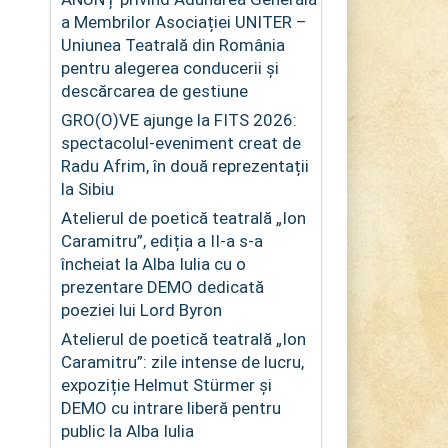
a Membrilor Asociației UNITER –
Uniunea Teatrală din România
pentru alegerea conducerii și
descărcarea de gestiune
GRO(O)VE ajunge la FITS 2026:
spectacolul-eveniment creat de
Radu Afrim, în două reprezentații
la Sibiu
Atelierul de poetică teatrală „Ion
Caramitru”, ediția a II-a s-a
încheiat la Alba Iulia cu o
prezentare DEMO dedicată
poeziei lui Lord Byron
Atelierul de poetică teatrală „Ion
Caramitru”: zile intense de lucru,
expoziție Helmut Stürmer și
DEMO cu intrare liberă pentru
public la Alba Iulia