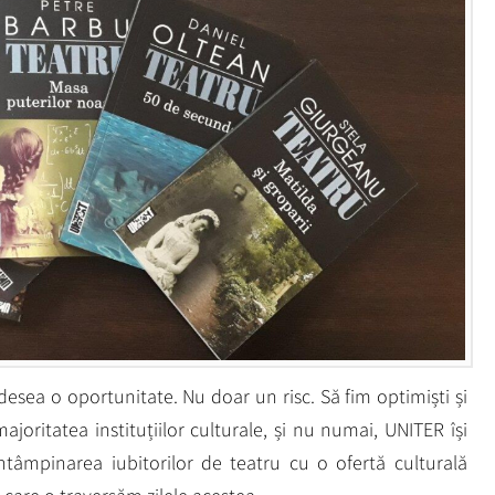
desea o oportunitate. Nu doar un risc. Să fim optimiști și
joritatea instituțiilor culturale, și nu numai, UNITER își
întâmpinarea iubitorilor de teatru cu o ofertă culturală