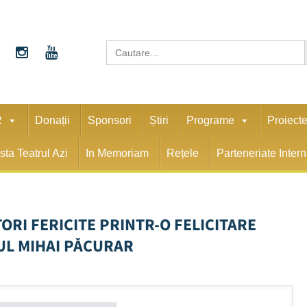
S
Search
for:
R
Donații
Sponsori
Știri
Programe
Proiect
sta Teatrul Azi
In Memoriam
Rețele
Parteneriate Inter
ORI FERICITE PRINTR-O FELICITARE
UL MIHAI PĂCURAR