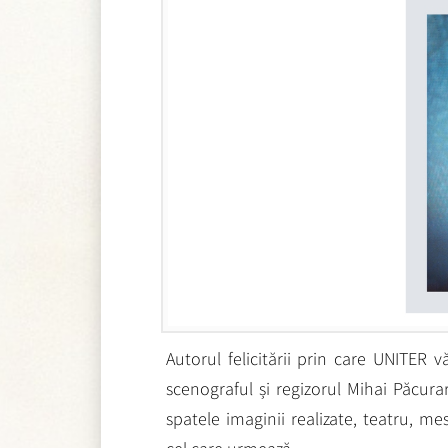
Autorul felicitării prin care UNITER vă
scenograful și regizorul Mihai Păcura
spatele imaginii realizate, teatru, me