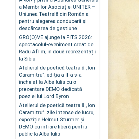
a Membrilor Asociației UNITER –
Uniunea Teatrală din România
pentru alegerea conducerii și
descărcarea de gestiune
GRO(O)VE ajunge la FITS 2026:
spectacolul-eveniment creat de
Radu Afrim, în două reprezentații
la Sibiu
Atelierul de poetică teatrală „Ion
Caramitru”, ediția a II-a s-a
încheiat la Alba Iulia cu o
prezentare DEMO dedicată
poeziei lui Lord Byron
Atelierul de poetică teatrală „Ion
Caramitru”: zile intense de lucru,
expoziție Helmut Stürmer și
DEMO cu intrare liberă pentru
public la Alba Iulia