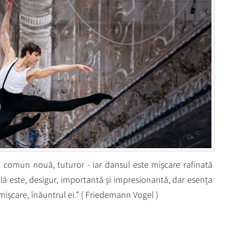
t comun nouă, tuturor - iar dansul este mișcare rafinată
ă este, desigur, importantă și impresionantă, dar esența
ișcare, înăuntrul ei.” ( Friedemann Vogel )