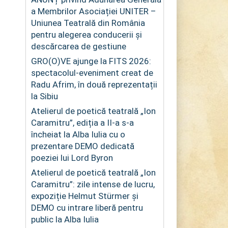
a Membrilor Asociației UNITER –
Uniunea Teatrală din România
pentru alegerea conducerii și
descărcarea de gestiune
GRO(O)VE ajunge la FITS 2026:
spectacolul-eveniment creat de
Radu Afrim, în două reprezentații
la Sibiu
Atelierul de poetică teatrală „Ion
Caramitru”, ediția a II-a s-a
încheiat la Alba Iulia cu o
prezentare DEMO dedicată
poeziei lui Lord Byron
Atelierul de poetică teatrală „Ion
Caramitru”: zile intense de lucru,
expoziție Helmut Stürmer și
DEMO cu intrare liberă pentru
public la Alba Iulia