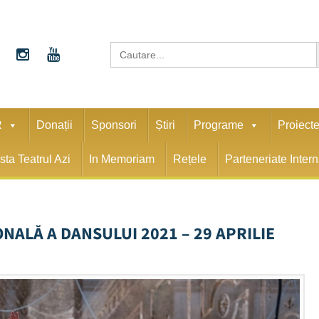
S
Search
for:
R
Donații
Sponsori
Știri
Programe
Proiect
sta Teatrul Azi
In Memoriam
Rețele
Parteneriate Inter
NALĂ A DANSULUI 2021 – 29 APRILIE