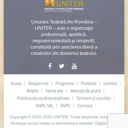
Uniunea Teatrală din România –
UNITER – este o organizaţie
profesională, apolitică,
neguvernamentală şi nonprofit,
constituită prin asocierea liberă a
creatorilor din domeniul teatrului.
Acasa
Despre noi
Programe
Proiecte
Unitext
Rețele
Hartă site
Metode de plată
Politica de confidențialitate
Termeni și condiții
ANPC SAL
ANPC
Contact
Copyright © 2015-2025 UNITER. Toate drepturile rezervate.
Strategie social media si administrare website:
Digital Heart