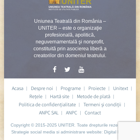
Uniunea Teatrală din România –
UNITER – este o organizaţie
profesională, apolitică,
neguvernamentală şi nonprofit,
constituită prin asocierea liberă a
creatorilor din domeniul teatrului.
Acasa
Despre noi
Programe
Proiecte
Unitext
Rețele
Hartă site
Metode de plată
Politica de confidențialitate
Termeni și condiții
ANPC SAL
ANPC
Contact
Copyright © 2015-2025 UNITER. Toate drepturile rezervate.
Strategie social media si administrare website:
Digital Heart