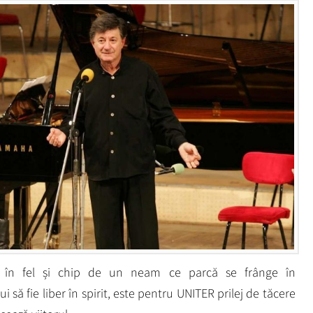
ită în fel și chip de un neam ce parcă se frânge în
 să fie liber în spirit, este pentru UNITER prilej de tăcere