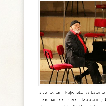
Ziua Culturii Naționale, sărbător
nenumăratele osteneli de a a-și îngădui