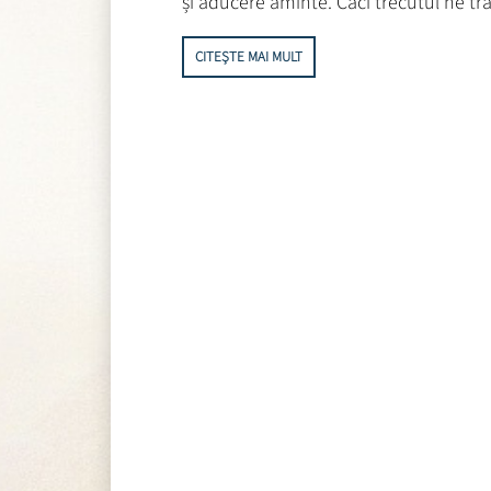
și aducere aminte. Căci trecutul ne tras
CITEȘTE MAI MULT