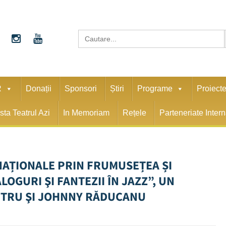
S
Search
for:
R
Donații
Sponsori
Știri
Programe
Proiect
sta Teatrul Azi
In Memoriam
Rețele
Parteneriate Inter
NAȚIONALE PRIN FRUMUSEȚEA ȘI
LOGURI ŞI FANTEZII ÎN JAZZ”, UN
ITRU ŞI JOHNNY RĂDUCANU