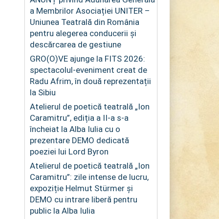
a Membrilor Asociației UNITER –
Uniunea Teatrală din România
pentru alegerea conducerii și
descărcarea de gestiune
GRO(O)VE ajunge la FITS 2026:
spectacolul-eveniment creat de
Radu Afrim, în două reprezentații
la Sibiu
Atelierul de poetică teatrală „Ion
Caramitru”, ediția a II-a s-a
încheiat la Alba Iulia cu o
prezentare DEMO dedicată
poeziei lui Lord Byron
Atelierul de poetică teatrală „Ion
Caramitru”: zile intense de lucru,
expoziție Helmut Stürmer și
DEMO cu intrare liberă pentru
public la Alba Iulia