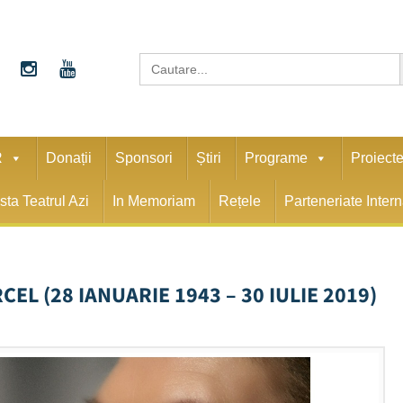
S
Search
for:
R
Donații
Sponsori
Știri
Programe
Proiect
sta Teatrul Azi
In Memoriam
Rețele
Parteneriate Inter
EL (28 IANUARIE 1943 – 30 IULIE 2019)