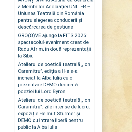
a Membrilor Asociației UNITER –
Uniunea Teatrală din România
pentru alegerea conducerii și
descărcarea de gestiune
GRO(O)VE ajunge la FITS 2026:
spectacolul-eveniment creat de
Radu Afrim, în două reprezentații
la Sibiu
Atelierul de poetică teatrală „Ion
Caramitru”, ediția a II-a s-a
încheiat la Alba Iulia cu o
prezentare DEMO dedicată
poeziei lui Lord Byron
Atelierul de poetică teatrală „Ion
Caramitru”: zile intense de lucru,
expoziție Helmut Stürmer și
DEMO cu intrare liberă pentru
public la Alba Iulia