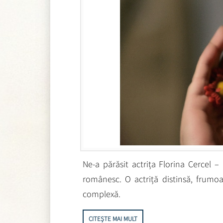
Ne-a părăsit actrița Florina Cercel – 
românesc. O actriță distinsă, frumoa
complexă.
CITEȘTE MAI MULT