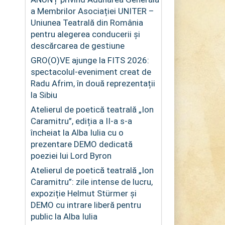
a Membrilor Asociației UNITER –
Uniunea Teatrală din România
pentru alegerea conducerii și
descărcarea de gestiune
GRO(O)VE ajunge la FITS 2026:
spectacolul-eveniment creat de
Radu Afrim, în două reprezentații
la Sibiu
Atelierul de poetică teatrală „Ion
Caramitru”, ediția a II-a s-a
încheiat la Alba Iulia cu o
prezentare DEMO dedicată
poeziei lui Lord Byron
Atelierul de poetică teatrală „Ion
Caramitru”: zile intense de lucru,
expoziție Helmut Stürmer și
DEMO cu intrare liberă pentru
public la Alba Iulia