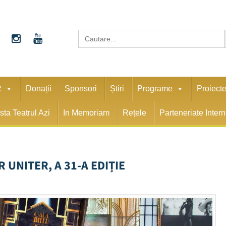
S
Search
for:
R
Donații
Sponsori
Știri
Programe
Proiect
sta Teatrul Azi
In Memoriam
Rețele
Parteneriate Inter
 UNITER, A 31-A EDIȚIE