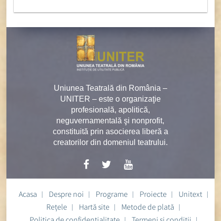
Uniunea Teatrală din România –
UNITER – este o organizaţie
profesională, apolitică,
neguvernamentală şi nonprofit,
constituită prin asocierea liberă a
creatorilor din domeniul teatrului.
Acasa
Despre noi
Programe
Proiecte
Unitext
Rețele
Hartă site
Metode de plată
Politica de confidențialitate
Termeni și condiții