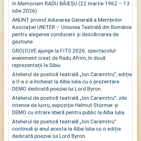
In Memoriam RADU BĂIEȘU (22 martie 1962 – 13
iulie 2026)
ANUNȚ privind Adunarea Generală a Membrilor
Asociației UNITER – Uniunea Teatrală din România
pentru alegerea conducerii și descărcarea de
gestiune
GRO(O)VE ajunge la FITS 2026: spectacolul-
eveniment creat de Radu Afrim, în două
reprezentații la Sibiu
Atelierul de poetică teatrală „Ion Caramitru”, ediția
a II-a s-a încheiat la Alba Iulia cu o prezentare
DEMO dedicată poeziei lui Lord Byron
Atelierul de poetică teatrală „Ion Caramitru”: zile
intense de lucru, expoziție Helmut Stürmer și
DEMO cu intrare liberă pentru public la Alba Iulia
Atelierul de poetică teatrală „Ion Caramitru”
continuă și anul acesta la Alba Iulia cu o ediție
dedicată poeziei lui Lord Byron