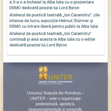
a II-a s-a încheiat la Alba Iulia cu o prezentare
DEMO dedicată poeziei lui Lord Byron
Atelierul de poetică teatrală „Ion Caramitru”: zile
intense de lucru, expoziție Helmut Stürmer și
DEMO cu intrare liberă pentru public la Alba Iulia
Atelierul de poetică teatrală „Ion Caramitru”
continuă și anul acesta la Alba Iulia cu o ediție
dedicată poeziei lui Lord Byron
Uniunea Teatrală din România –
UNITER – este o organizaţie
profesională, apolitică,
neguvernamentală şi nonprofit,