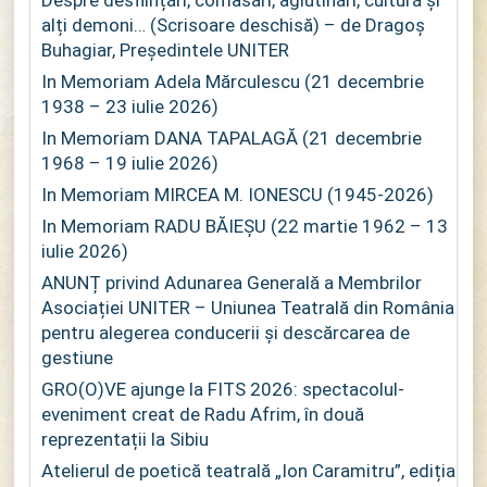
Despre desființări, comasări, aglutinări, cultură și
alți demoni… (Scrisoare deschisă) – de Dragoș
Buhagiar, Președintele UNITER
In Memoriam Adela Mărculescu (21 decembrie
1938 – 23 iulie 2026)
In Memoriam DANA TAPALAGĂ (21 decembrie
1968 – 19 iulie 2026)
In Memoriam MIRCEA M. IONESCU (1945-2026)
In Memoriam RADU BĂIEȘU (22 martie 1962 – 13
iulie 2026)
ANUNȚ privind Adunarea Generală a Membrilor
Asociației UNITER – Uniunea Teatrală din România
pentru alegerea conducerii și descărcarea de
gestiune
GRO(O)VE ajunge la FITS 2026: spectacolul-
eveniment creat de Radu Afrim, în două
reprezentații la Sibiu
Atelierul de poetică teatrală „Ion Caramitru”, ediția