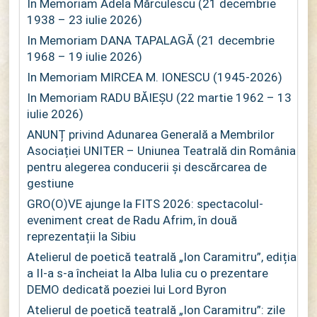
In Memoriam Adela Mărculescu (21 decembrie
1938 – 23 iulie 2026)
In Memoriam DANA TAPALAGĂ (21 decembrie
1968 – 19 iulie 2026)
In Memoriam MIRCEA M. IONESCU (1945-2026)
In Memoriam RADU BĂIEȘU (22 martie 1962 – 13
iulie 2026)
ANUNȚ privind Adunarea Generală a Membrilor
Asociației UNITER – Uniunea Teatrală din România
pentru alegerea conducerii și descărcarea de
gestiune
GRO(O)VE ajunge la FITS 2026: spectacolul-
eveniment creat de Radu Afrim, în două
reprezentații la Sibiu
Atelierul de poetică teatrală „Ion Caramitru”, ediția
a II-a s-a încheiat la Alba Iulia cu o prezentare
DEMO dedicată poeziei lui Lord Byron
Atelierul de poetică teatrală „Ion Caramitru”: zile