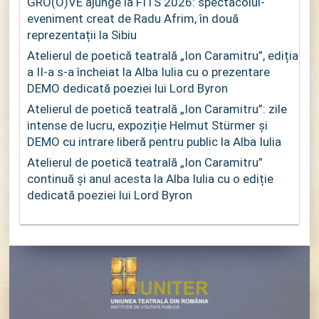
GRO(O)VE ajunge la FITS 2026: spectacolul-
eveniment creat de Radu Afrim, în două
reprezentații la Sibiu
Atelierul de poetică teatrală „Ion Caramitru”, ediția
a II-a s-a încheiat la Alba Iulia cu o prezentare
DEMO dedicată poeziei lui Lord Byron
Atelierul de poetică teatrală „Ion Caramitru”: zile
intense de lucru, expoziție Helmut Stürmer și
DEMO cu intrare liberă pentru public la Alba Iulia
Atelierul de poetică teatrală „Ion Caramitru”
continuă și anul acesta la Alba Iulia cu o ediție
dedicată poeziei lui Lord Byron