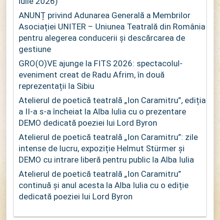
iulie 2026)
ANUNȚ privind Adunarea Generală a Membrilor
Asociației UNITER – Uniunea Teatrală din România
pentru alegerea conducerii și descărcarea de
gestiune
GRO(O)VE ajunge la FITS 2026: spectacolul-
eveniment creat de Radu Afrim, în două
reprezentații la Sibiu
Atelierul de poetică teatrală „Ion Caramitru”, ediția
a II-a s-a încheiat la Alba Iulia cu o prezentare
DEMO dedicată poeziei lui Lord Byron
Atelierul de poetică teatrală „Ion Caramitru”: zile
intense de lucru, expoziție Helmut Stürmer și
DEMO cu intrare liberă pentru public la Alba Iulia
Atelierul de poetică teatrală „Ion Caramitru”
continuă și anul acesta la Alba Iulia cu o ediție
dedicată poeziei lui Lord Byron