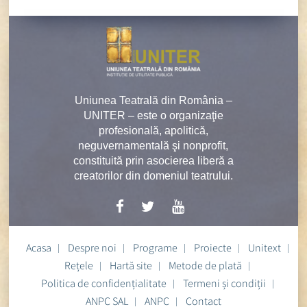
Uniunea Teatrală din România –
UNITER – este o organizaţie
profesională, apolitică,
neguvernamentală şi nonprofit,
constituită prin asocierea liberă a
creatorilor din domeniul teatrului.
Acasa
Despre noi
Programe
Proiecte
Unitext
Rețele
Hartă site
Metode de plată
Politica de confidențialitate
Termeni și condiții
ANPC SAL
ANPC
Contact