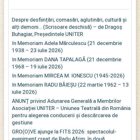
Despre desființări, comasări, aglutinări, cultură și
alți demoni… (Scrisoare deschisă) – de Dragoș
Buhagiar, Președintele UNITER
In Memoriam Adela Mărculescu (21 decembrie
1938 – 23 iulie 2026)
In Memoriam DANA TAPALAGĂ (21 decembrie
1968 – 19 iulie 2026)
In Memoriam MIRCEA M. IONESCU (1945-2026)
In Memoriam RADU BĂIEȘU (22 martie 1962 – 13
iulie 2026)
ANUNȚ privind Adunarea Generală a Membrilor
Asociației UNITER – Uniunea Teatrală din România
pentru alegerea conducerii și descărcarea de
gestiune
GRO(O)VE ajunge la FITS 2026: spectacolul-
eveniment creat de Radu Afrim, în două