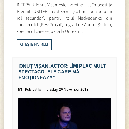
INTERVIU Ionuț Vișan este nominalizat în acest la
Premiile UNITER, la categoria „Cel mai bun actor în
rol secundar”, pentru rolul Medvedenko din
spectacolul „Pescărușul”, regizat de Andrei Șerban,
spectacol care se joacă la Unteatru.
CITEȘTE MAI MULT
IONUȚ VIȘAN, ACTOR: „ÎMI PLAC MULT
SPECTACOLELE CARE MĂ
EMOȚIONEAZĂ”
Publicat la Thursday, 29 November 2018