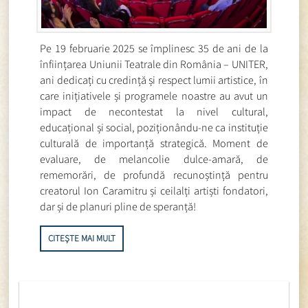
Pe 19 februarie 2025 se împlinesc 35 de ani de la
înființarea Uniunii Teatrale din România – UNITER,
ani dedicați cu credință și respect lumii artistice, în
care inițiativele și programele noastre au avut un
impact de necontestat la nivel cultural,
educațional și social, poziționându-ne ca instituție
culturală de importanță strategică. Moment de
evaluare, de melancolie dulce-amară, de
rememorări, de profundă recunoștință pentru
creatorul Ion Caramitru și ceilalți artiști fondatori,
dar și de planuri pline de speranță!
CITEȘTE MAI MULT