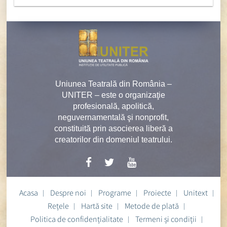
Uniunea Teatrală din România –
UNITER – este o organizaţie
profesională, apolitică,
neguvernamentală şi nonprofit,
constituită prin asocierea liberă a
creatorilor din domeniul teatrului.
Acasa
Despre noi
Programe
Proiecte
Unitext
Rețele
Hartă site
Metode de plată
Politica de confidențialitate
Termeni și condiții