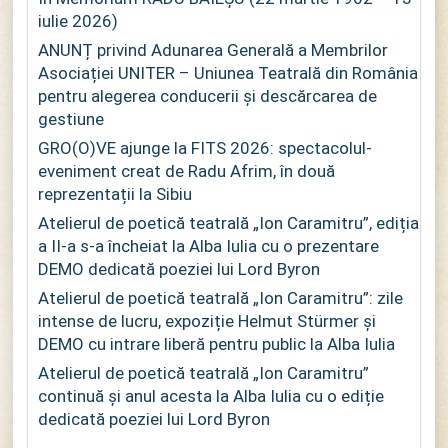
iulie 2026)
ANUNȚ privind Adunarea Generală a Membrilor
Asociației UNITER – Uniunea Teatrală din România
pentru alegerea conducerii și descărcarea de
gestiune
GRO(O)VE ajunge la FITS 2026: spectacolul-
eveniment creat de Radu Afrim, în două
reprezentații la Sibiu
Atelierul de poetică teatrală „Ion Caramitru”, ediția
a II-a s-a încheiat la Alba Iulia cu o prezentare
DEMO dedicată poeziei lui Lord Byron
Atelierul de poetică teatrală „Ion Caramitru”: zile
intense de lucru, expoziție Helmut Stürmer și
DEMO cu intrare liberă pentru public la Alba Iulia
Atelierul de poetică teatrală „Ion Caramitru”
continuă și anul acesta la Alba Iulia cu o ediție
dedicată poeziei lui Lord Byron