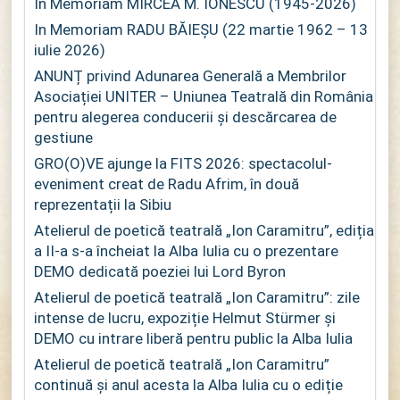
In Memoriam MIRCEA M. IONESCU (1945-2026)
In Memoriam RADU BĂIEȘU (22 martie 1962 – 13
iulie 2026)
ANUNȚ privind Adunarea Generală a Membrilor
Asociației UNITER – Uniunea Teatrală din România
pentru alegerea conducerii și descărcarea de
gestiune
GRO(O)VE ajunge la FITS 2026: spectacolul-
eveniment creat de Radu Afrim, în două
reprezentații la Sibiu
Atelierul de poetică teatrală „Ion Caramitru”, ediția
a II-a s-a încheiat la Alba Iulia cu o prezentare
DEMO dedicată poeziei lui Lord Byron
Atelierul de poetică teatrală „Ion Caramitru”: zile
intense de lucru, expoziție Helmut Stürmer și
DEMO cu intrare liberă pentru public la Alba Iulia
Atelierul de poetică teatrală „Ion Caramitru”
continuă și anul acesta la Alba Iulia cu o ediție