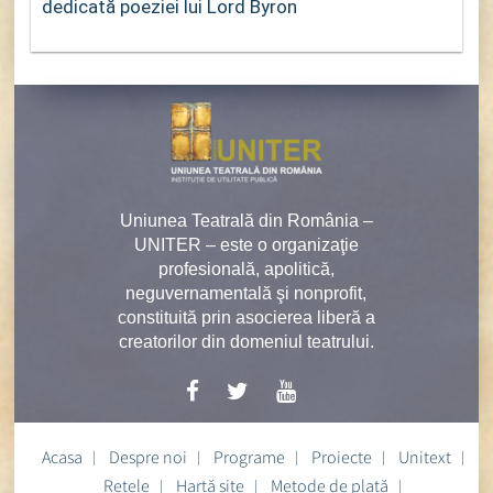
dedicată poeziei lui Lord Byron
Uniunea Teatrală din România –
UNITER – este o organizaţie
profesională, apolitică,
neguvernamentală şi nonprofit,
constituită prin asocierea liberă a
creatorilor din domeniul teatrului.
Acasa
Despre noi
Programe
Proiecte
Unitext
Rețele
Hartă site
Metode de plată