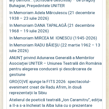
alți demoni… (Scrisoare deschisă) – de Dragoș
Buhagiar, Președintele UNITER
In Memoriam Adela Mărculescu (21 decembrie
1938 – 23 iulie 2026)
In Memoriam DANA TAPALAGĂ (21 decembrie
1968 – 19 iulie 2026)
In Memoriam MIRCEA M. IONESCU (1945-2026)
In Memoriam RADU BĂIEȘU (22 martie 1962 – 13
iulie 2026)
ANUNȚ privind Adunarea Generală a Membrilor
Asociației UNITER – Uniunea Teatrală din România
pentru alegerea conducerii și descărcarea de
gestiune
GRO(O)VE ajunge la FITS 2026: spectacolul-
eveniment creat de Radu Afrim, în două
reprezentații la Sibiu
Atelierul de poetică teatrală „Ion Caramitru”, ediția
a II-a s-a încheiat la Alba Iulia cu o prezentare