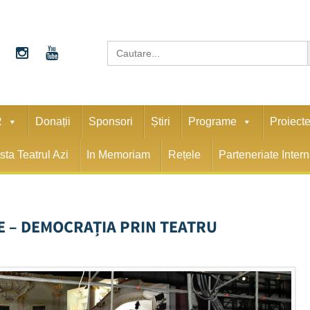
S
Search
for:
R
Donații
Sponsori
Știri
Programe
Proiect
sta Teatrul Azi
In Memoriam
Rețele
Parteneriate Inter
 – DEMOCRAȚIA PRIN TEATRU