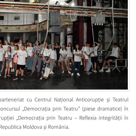
rteneriat cu Centrul Național Anticorupție și Teatrul
oncursul „Democrația prin Teatru” (piese dramatice) în
upției „Democrația prin Teatru – Reflexia integrității în
n Republica Moldova și România.