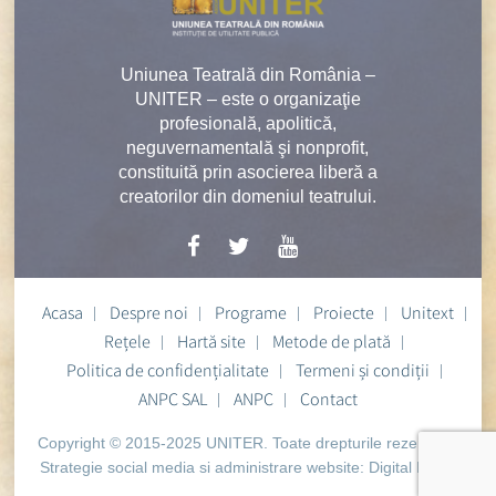
Uniunea Teatrală din România –
UNITER – este o organizaţie
profesională, apolitică,
neguvernamentală şi nonprofit,
constituită prin asocierea liberă a
creatorilor din domeniul teatrului.
Acasa
Despre noi
Programe
Proiecte
Unitext
Rețele
Hartă site
Metode de plată
Politica de confidențialitate
Termeni și condiții
ANPC SAL
ANPC
Contact
Copyright © 2015-2025 UNITER. Toate drepturile rezervate.
Strategie social media si administrare website:
Digital Heart