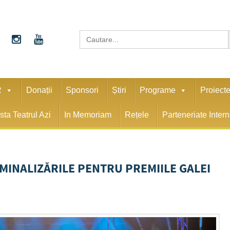
S
Search
for:
R
Donații
Sponsori
Știri
Programe
Proiect
sta Teatrul Azi
In Memoriam
Rețele
Parteneriate Inter
OMINALIZĂRILE PENTRU PREMIILE GALEI