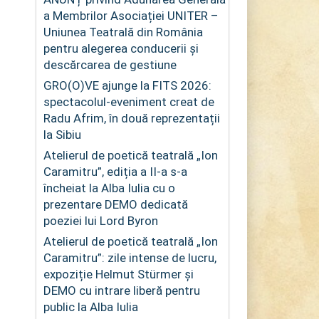
a Membrilor Asociației UNITER –
Uniunea Teatrală din România
pentru alegerea conducerii și
descărcarea de gestiune
GRO(O)VE ajunge la FITS 2026:
spectacolul-eveniment creat de
Radu Afrim, în două reprezentații
la Sibiu
Atelierul de poetică teatrală „Ion
Caramitru”, ediția a II-a s-a
încheiat la Alba Iulia cu o
prezentare DEMO dedicată
poeziei lui Lord Byron
Atelierul de poetică teatrală „Ion
Caramitru”: zile intense de lucru,
expoziție Helmut Stürmer și
DEMO cu intrare liberă pentru
public la Alba Iulia